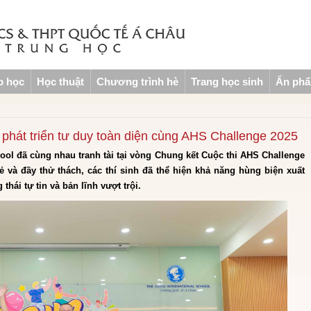
p học
Học thuật
Chương trình hè
Trang học sinh
Ấn ph
 phát triển tư duy toàn diện cùng AHS Challenge 2025
ool đã cùng nhau tranh tài tại vòng Chung kết Cuộc thi AHS Challenge
và đầy thử thách, các thí sinh đã thể hiện khả năng hùng biện xuất
 thái tự tin và bản lĩnh vượt trội.