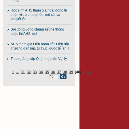
đồng”
Học sinh AHS tham gia hoạt động từ
thiện vì trẻ em nghèo, mồ côi và
khuyết tật
Sôi động vòng chung kết hệ thống
cuộc thi AHS Idol
AHS tham gia Liên hoan các Liên đội
Trường dân lập, tư thục, quốc tế lần II
Thao giảng cấp Quận bộ môn Vật lý
1
...
31
32
33
34
35
36
37
38
39
[40]
...
42