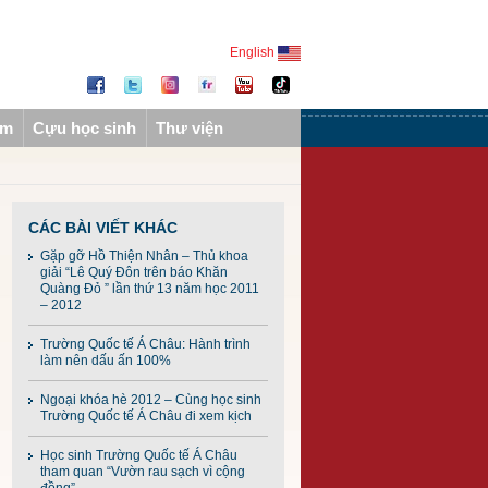
English
ẩm
Cựu học sinh
Thư viện
CÁC BÀI VIẾT KHÁC
Gặp gỡ Hồ Thiện Nhân – Thủ khoa
giải “Lê Quý Đôn trên báo Khăn
Quàng Đỏ ” lần thứ 13 năm học 2011
– 2012
Trường Quốc tế Á Châu: Hành trình
làm nên dấu ấn 100%
Ngoại khóa hè 2012 – Cùng học sinh
Trường Quốc tế Á Châu đi xem kịch
Học sinh Trường Quốc tế Á Châu
tham quan “Vườn rau sạch vì cộng