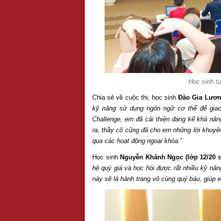
Học sinh tự
Chia sẻ về cuộc thi, học sinh
Đào Gia Lươn
kỹ năng sử dụng ngôn ngữ cơ thể để giao 
Challenge, em đã cải thiện đáng kể khả năng
ra, thầy cô cũng đã cho em những lời khuyên
qua các hoạt động ngoại khóa.
”
Học sinh
Nguyễn Khánh Ngọc (lớp 12/20 
hệ quý giá và học hỏi được rất nhiều kỹ năng
này sẽ là hành trang vô cùng quý báu, giúp e