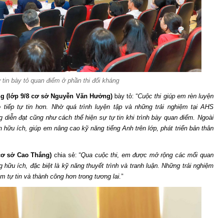
 tin bày tỏ quan điểm ở phần thi đối kháng
g (lớp 9/8 cơ sở Nguyễn Văn Hưởng)
bày tỏ: “
Cuộc thi giúp em rèn luyện
tiếp tự tin hơn. Nhờ quá trình luyện tập và những trải nghiệm tại AHS
 diễn đạt cũng như cách thể hiện sự tự tin khi trình bày quan điểm. Ngoài
 hữu ích, giúp em nâng cao kỹ năng tiếng Anh trên lớp, phát triển bản thân
cơ sở Cao Thắng)
chia sẻ: “
Qua cuộc thi, em được mở rộng các mối quan
 hữu ích, đặc biệt là kỹ năng thuyết trình và tranh luận. Những trải nghiệm
m tự tin và thành công hơn trong tương lai.
”