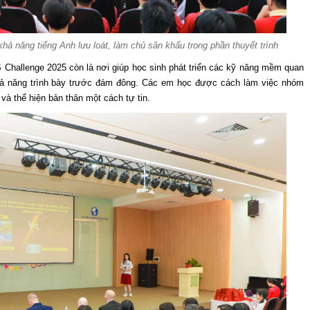
khả năng tiếng Anh lưu loát, làm chủ sân khấu trong phần thuyết trình
S Challenge 2025 còn là nơi giúp học sinh phát triển các kỹ năng mềm quan
khả năng trình bày trước đám đông. Các em học được cách làm việc nhóm
 và thể hiện bản thân một cách tự tin.