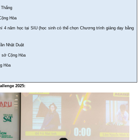
o Thắng
 Cộng Hòa
í 4 năm học tại SIU (học sinh có thể chọn Chương trình giảng dạy bằng
rần Nhật Duật
ơ sở Cộng Hòa
ng Hòa
h
allenge 2025: