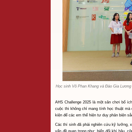
Học sinh Võ Phan Khang và Đào Gia Lương 
AHS Challenge 2025 là một sân chơi bổ ích 
cuộc thi không chỉ mang tính học thuật mà
kiện để các em thể hiện tư duy phản biện sắ
Các thí sinh đã phải nghiên cứu kỹ lưỡng,
vấn đề quan trọng như: biến đổi khí hậu, c