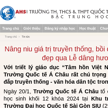
Trang chủ
Giới thiệu
Đăng ký nhập học
Học thuật
Chươ
Trang chủ
Tin tức
Nâng niu giá trị truyền thống, bồ
đẹp qua Lễ dâng hư
Với triết lý giáo dục “Tâm hồn Việt N
Trường Quốc tế Á Châu rất chú trọng 
đắp truyền thống - văn hóa dân tộc tro
Ngày 20/1,
Trường Quốc tế Á Châu
tổ
học sinh khối 12 khóa 2024 tại
Khu t
Trường Đại học Quốc tế Sài Gòn SIU
(2