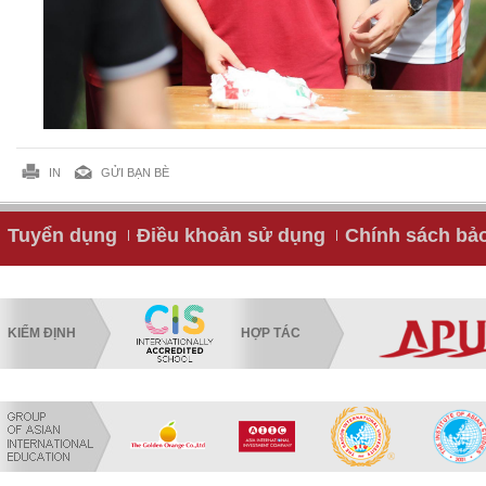
IN
GỬI BẠN BÈ
Tuyển dụng
Điều khoản sử dụng
Chính sách bả
KIỂM ĐỊNH
HỢP TÁC