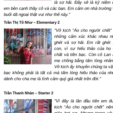
là sợ hãi. Đây sẽ là kỷ niệm
em bên cạnh thầy cô và các bạn. Em cảm ơn nhà trường 
buổi dã ngoại thật vui như thế này."
Trần Thị Tố Như – Elementary 2
"Vở kịch “Áo cho người chết”
những cảm xúc khác nhau nh
ghét và sợ hãi. Em rất ghét
con, vì sự hiếu thảo của họ 
chất và tiền bạc. Còn cô Lan 
mẹ chồng bằng tấm lòng nhân
Vở kịch ấy khuyên chúng ta vật
bạc không phải là tất cả mà tấm lòng hiếu thảo của n
dành cho cha mẹ là tình cảm quý giá nhất trên đời."
Trần Thanh Nhàn – Starter 2
"Vì đây là lần đầu tiên em đ
kịch “Áo cho người chết” n
giác hơi sợ. Nhưng trong vở