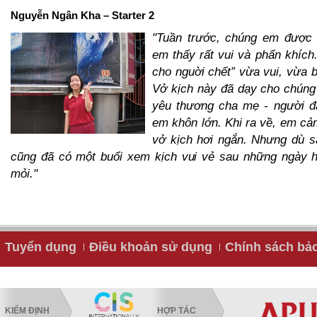
Nguyễn Ngân Kha – Starter 2
"Tuần trước, chúng em được 
em thấy rất vui và phấn khích
cho nguời chết” vừa vui, vừa 
Vở kịch này đã dạy cho chúng
yêu thương cha mẹ - người đ
em khôn lớn. Khi ra về, em cảm
vở kịch hơi ngắn. Nhưng dù 
cũng đã có một buổi xem kịch vui vẻ sau những ngày 
mỏi."
Tuyển dụng
Điều khoản sử dụng
Chính sách bả
KIỂM ĐỊNH
HỢP TÁC