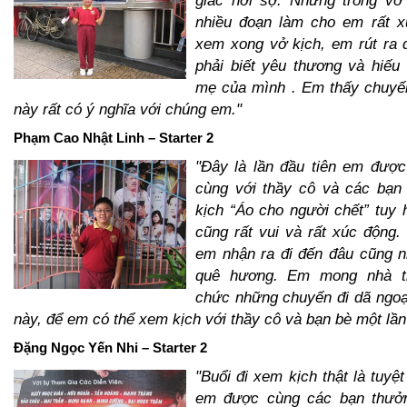
nhiều đoạn làm cho em rất x
xem xong vở kịch, em rút ra 
phải biết yêu thương và hiếu
mẹ của mình . Em thấy chuyến
này rất có ý nghĩa với chúng em."
Phạm Cao Nhật Linh – Starter 2
"Đây là lần đầu tiên em được
cùng với thầy cô và các bạn
kịch “Áo cho người chết” tuy
cũng rất vui và rất xúc động.
em nhận ra đi đến đâu cũng 
quê hương. Em mong nhà t
chức những chuyến đi dã ngoạ
này, để em có thể xem kịch với thầy cô và bạn bè một lần
Đặng Ngọc Yến Nhi – Starter 2
"Buổi đi xem kịch thật là tuyệ
em được cùng các bạn thưở