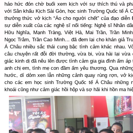
háo hức đón chờ buổi xem kịch với sự thích thú và ph
với Sân khấu Kịch Sài Gòn, học sinh Trường Quốc tế Á 
thưởng thức vở kịch “Áo cho người chết” của đạo diễn 
sự diễn xuất của các nghệ sĩ nổi tiếng: Nghệ sĩ Nhân d
Hữu Nghĩa, Mạnh Tràng, Việt Hà, Mai Trần, Trần Min
Ngọc Trâm, Trần Cao Minh… đã đem lại cho khán giả Tr
Á Châu nhiều sắc thái cung bậc tình cảm khác nhau. Vở
câu chuyện rất đỗi đời thường, vừa bi, vừa hài lại vừ
giác kinh dị đã nêu lên được tình cảm gia gia đình ấm áp t
anh chị em, tình mẹ con đầm ấm yêu thương. Qua những 
hước, dí dỏm xen lẫn những cảnh quay rùng rợn, vở k
cho các em học sinh Trường Quốc tế Á Châu những n
khoái cũng như cảm giác hồi hộp và sợ hãi khi hồn ma hi