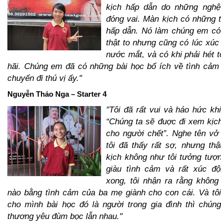
kịch hấp dẫn do những nghệ 
đóng vai. Màn kịch có những tìn
hấp dẫn. Nó làm chúng em có 
thật to nhưng cũng có lúc xúc
nước mắt, và có khi phải hét t
hãi. Chúng em đã có những bài học bổ ích về tình cảm 
chuyến đi thú vị ấy."
Nguyễn Thảo Nga – Starter 4
"Tôi đã rất vui và háo hức khi
“Chúng ta sẽ đuợc đi xem kịc
cho người chết”. Nghe tên vở
tôi đã thấy rất sợ, nhưng th
kịch không như tôi tưởng tượ
giàu tình cảm và rất xúc đ
xong, tôi nhận ra rằng không
nào bằng tình cảm của ba mẹ giành cho con cái. Và tôi
cho mình bài học đó là người trong gia đình thì chúng
thương yêu đùm bọc lẫn nhau."