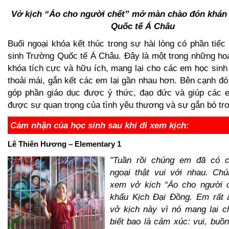
Vở kịch “Áo cho người chết” mở màn chào đón khán
Quốc tế Á Châu
Buổi ngoại khóa kết thúc trong sự hài lòng có phần tiếc
sinh Trường Quốc tế Á Châu. Đây là một trong những ho
khóa tích cực và hữu ích, mang lại cho các em học sinh
thoải mái, gắn kết các em lại gần nhau hơn. Bên cạnh đó
góp phần giáo dục được ý thức, đạo đức và giúp các 
được sự quan trọng của tình yêu thương và sự gắn bó tro
Cảm nhận của học sinh sau khi đi xem kịch:
Lê Thiên Hương – Elementary 1
"Tuần rồi chúng em đã có c
ngoại thật vui với nhau. C
xem vở kịch “Áo cho người c
khấu Kịch Đại Đồng. Em rất 
vở kịch này vì nó mang lại 
biết bao là cảm xúc: vui, buồ