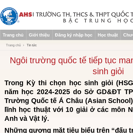
Trang chủ
Giới thiệu
Đăng ký nhập học
Học thuật
Chươ
Trang chủ
Tin tức
Ngôi trường quốc tế tiếp tục ma
sinh giỏi
Trong Kỳ thi chọn học sinh giỏi (HS
năm học 2024-2025 do Sở GD&ĐT TP
Trường Quốc tế Á Châu (Asian School) 
lĩnh học thuật với 10 giải ở các môn 
Anh và Vật lý.
Những gương mặt tiêu biểu trên “đấu t