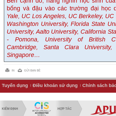
Bên cạnh đó, hàng nghìn học sinh của
bổng và đậu vào các trường đại học 
Yale, UC Los Angeles, UC Berkeley, UC D
Washington University, Florida State Un
University, Aalto University, California S
- Pomona, University of British Co
Cambridge, Santa Clara University, 
Singapore…
IN
GỬI BẠN BÈ
Tuyển dụng
Điều khoản sử dụng
Chính sách bả
KIỂM ĐỊNH
HỢP TÁC