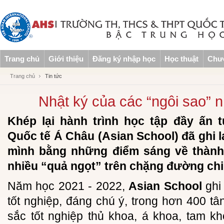
Trang chủ
Giới thiệu
Đăng ký nhập học
Học thuật
Chươ
Trang chủ
Tin tức
Nhật ký của các “ngôi sao” 
Khép lại hành trình học tập đầy ấn 
Quốc tế Á Châu (Asian School) đã ghi 
mình bằng những điểm sáng về thành 
nhiều “quả ngọt” trên chặng đường chin
Năm học 2021 - 2022,
Asian School
ghi
tốt nghiệp, đáng chú ý, trong hơn 400 tân
sắc tốt nghiệp thủ khoa, á khoa, tam kho