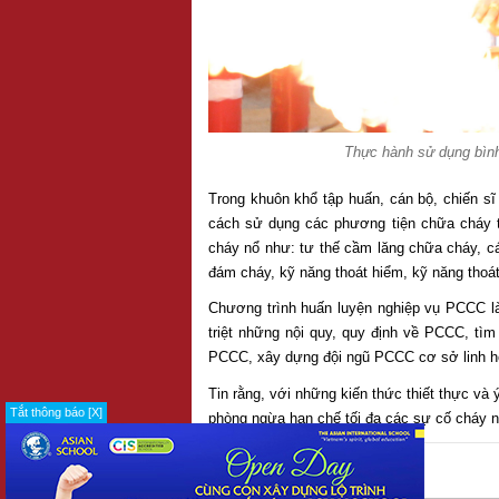
Thực hành sử dụng bình
Trong khuôn khổ tập huấn, cán bộ, chiến s
cách sử dụng các phương tiện chữa cháy tạ
cháy nổ như: tư thế cầm lăng chữa cháy, c
đám cháy, kỹ năng thoát hiểm, kỹ năng tho
Chương trình huấn luyện nghiệp vụ PCCC 
triệt những nội quy, quy định về PCCC, tìm
PCCC, xây dựng đội ngũ PCCC cơ sở linh ho
Tin rằng, với những kiến thức thiết thực và
Tắt thông báo [X]
phòng ngừa hạn chế tối đa các sự cố cháy n
IN
GỬI BẠN BÈ