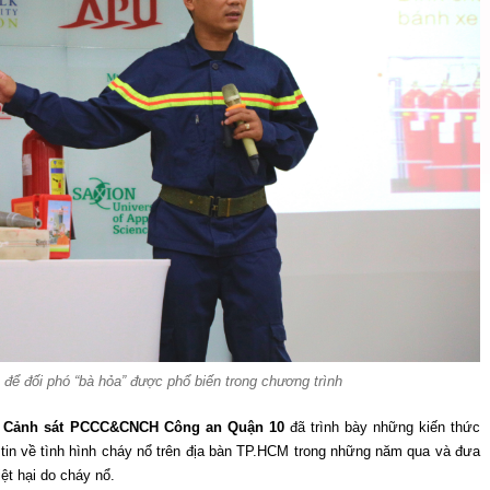
 để đối phó “bà hỏa” được phổ biến trong chương trình
 Cảnh sát PCCC&CNCH Công an Quận 10
đã trình bày những kiến thức
tin về tình hình cháy nổ trên địa bàn TP.HCM trong những năm qua và đưa
ệt hại do cháy nổ.