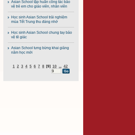
Asian School tập huấn công tác bảo
vệ trẻ em cho giáo viên, nhân viên
Học sinh Asian School trải nghiệm
mùa Tết Trung thu đáng nhớ
Học sinh Asian School chung tay bảo
vệ tê giác
Asian School tưng bừng khai giảng
năm học mới
1
2
3
4
5
6
7
8
[9]
10
...
42