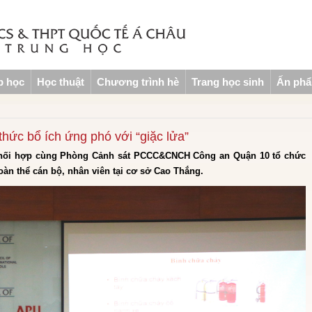
p học
Học thuật
Chương trình hè
Trang học sinh
Ấn ph
thức bổ ích ứng phó với “giặc lửa”
 phối hợp cùng Phòng Cảnh sát PCCC&CNCH Công an Quận 10 tổ chức
àn thể cán bộ, nhân viên tại cơ sở Cao Thắng.