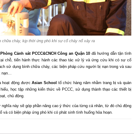
 chữa cháy, kịp thời ứng phó khi sự cố cháy nổ xảy ra
ĩ
Phòng Cảnh sát PCCC&CNCH Công an Quận 10
đã hướng dẫn tận tình
i chỗ, tiến hành thực hành các thao tác xử lý và ứng cứu khi có sự cố
ách sử dụng bình chữa cháy, các biện pháp cứu người bị nạn trong và sau
át nạn…
là hoạt động được
Asian School
tổ chức hàng năm nhằm trang bị và quán
 hiểu, học tập những kiến thức về PCCC, sử dụng thành thạo các thiết bị
ạt, chủ động.
 ý nghĩa này sẽ góp phần nâng cao ý thức của từng cá nhân, từ đó chủ động
ổ và có biện pháp ứng phó khi có phát sinh tình huống hỏa hoạn.