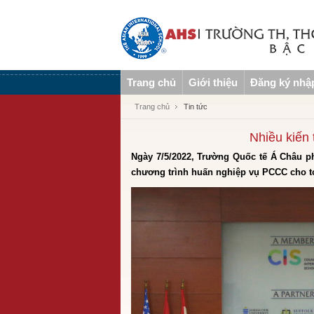
Trang chủ
Giới thiệu
Đăng ký nhậ
Trang chủ
Tin tức
Nhiều kiến 
Ngày 7/5/2022, Trường Quốc tế Á Châu
chương trình huấn nghiệp vụ PCCC cho to