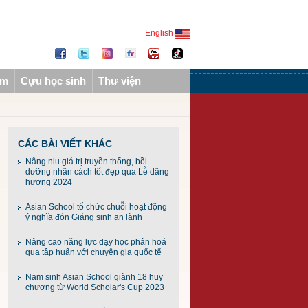
English
ẩm
Cựu học sinh
Thư viện
CÁC BÀI VIẾT KHÁC
Nâng niu giá trị truyền thống, bồi
dưỡng nhân cách tốt đẹp qua Lễ dâng
hương 2024
Asian School tổ chức chuỗi hoạt động
ý nghĩa đón Giáng sinh an lành
Nâng cao năng lực dạy học phân hoá
qua tập huấn với chuyên gia quốc tế
Nam sinh Asian School giành 18 huy
chương từ World Scholar's Cup 2023