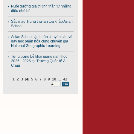
Nuôi dưỡng giá trị tinh thần từ những
điều nhỏ bé
Sắc màu Trung thu lan tỏa khắp Asian
School
Asian School tập huấn chuyên sâu về
dạy học phân hóa cùng chuyên gia
National Geographic Learning
Tưng bừng Lễ khai giảng năm học
2025 - 2026 tại Trường Quốc tế Á
Châu
1
2
3
[4]
5
6
7
8
9
10
...
42