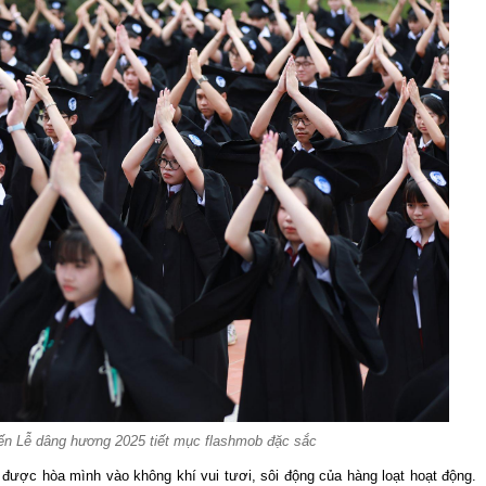
n Lễ dâng hương 2025 tiết mục flashmob đặc sắc
n được hòa mình vào không khí vui tươi, sôi động của hàng loạt hoạt động.