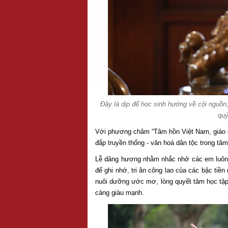
Đây là dịp để học sinh hướng về cội nguồn,
quý
Với phương châm “Tâm hồn Việt Nam, giáo dụ
đắp truyền thống - văn hoá dân tộc trong tâm
Lễ dâng hương nhằm nhắc nhở các em luôn g
để ghi nhớ, tri ân công lao của các bậc tiề
nuôi dưỡng ước mơ, lòng quyết tâm học tập 
càng giàu mạnh.