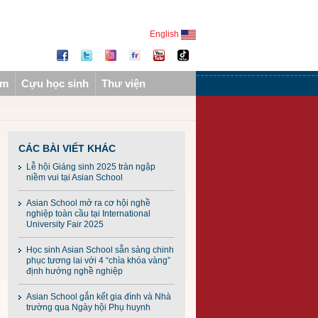
English
ẩm
Cựu học sinh
Thư viện
CÁC BÀI VIẾT KHÁC
Lễ hội Giáng sinh 2025 tràn ngập
niềm vui tại Asian School
Asian School mở ra cơ hội nghề
nghiệp toàn cầu tại International
University Fair 2025
Học sinh Asian School sẵn sàng chinh
phục tương lai với 4 “chìa khóa vàng”
định hướng nghề nghiệp
Asian School gắn kết gia đình và Nhà
trường qua Ngày hội Phụ huynh