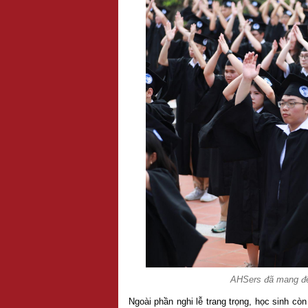
AHSers đã mang đế
Ngoài phần nghi lễ trang trọng, học sinh cò