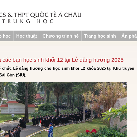
p học
Học thuật
Chương trình hè
Trang học sinh
Ấn ph
các bạn học sinh khối 12 tại Lễ dâng hương 2025
ổ chức Lễ dâng hương cho học sinh khối 12 khóa 2025 tại Khu truyền
Sài Gòn (SIU).