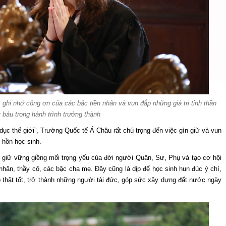
 ghi nhớ công ơn của các bậc tiền nhân và vun đắp những giá trị tinh thần
 báu trong hành trình trưởng thành
c thế giới”, Trường Quốc tế Á Châu rất chú trọng đến việc gìn giữ và vun
 hồn học sinh.
iữ vững giềng mối trọng yếu của đời người Quân, Sư, Phụ và tạo cơ hội
n nhân, thầy cô, các bậc cha mẹ. Đây cũng là dịp để học sinh hun đúc ý chí,
thật tốt, trở thành những người tài đức, góp sức xây dựng đất nước ngày