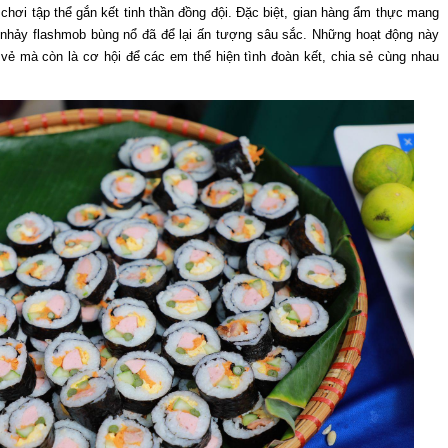
ò chơi tập thể gắn kết tinh thần đồng đội. Đặc biệt, gian hàng ẩm thực mang
hảy flashmob bùng nổ đã để lại ấn tượng sâu sắc. Những hoạt động này
 vẻ mà còn là cơ hội để các em thể hiện tình đoàn kết, chia sẻ cùng nhau