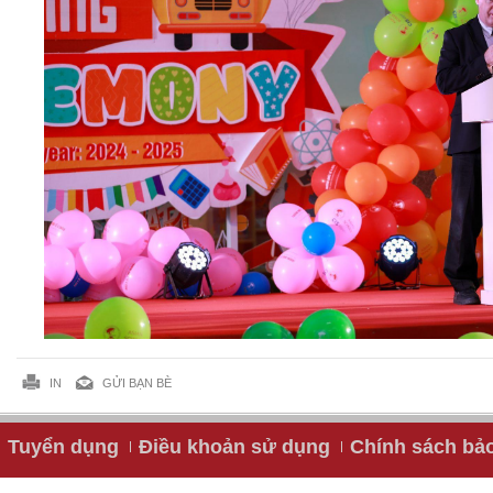
IN
GỬI BẠN BÈ
Tuyển dụng
Điều khoản sử dụng
Chính sách bả