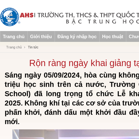
Trang chủ
Giới thiệu
Đăng ký nhập học
Học thuật
Chươ
Trang chủ
Tin tức
Rộn ràng ngày khai giảng t
Sáng ngày 05/09/2024, hòa cùng khôn
triệu học sinh trên cả nước, Trường
School) đã long trọng tổ chức Lễ kh
2025. Không khí tại các cơ sở của trườ
phấn khởi, đánh dấu một khởi đầu đ
mới.