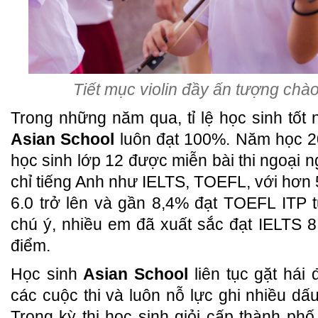
Tiết mục violin đầy ấn tượng chà
Trong những năm qua, tỉ lệ học sinh tốt
Asian School
luôn đạt 100%. Năm học 2
học sinh lớp 12 được miễn bài thi ngoại
chỉ tiếng Anh như IELTS, TOEFL, với hơn 
6.0 trở lên và gần 8,4% đạt TOEFL ITP 
chú ý, nhiều em đã xuất sắc đạt IELTS 
điểm.
Học sinh
Asian School
liên tục gặt hái
các cuộc thi và luôn nỗ lực ghi nhiều dấu
Trong kỳ thi học sinh giỏi cấp thành p