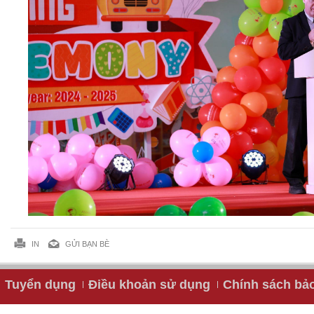
IN
GỬI BẠN BÈ
Tuyển dụng
Điều khoản sử dụng
Chính sách bả