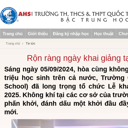
Trang chủ
Giới thiệu
Đăng ký nhập học
Học thuật
Chươ
Trang chủ
Tin tức
Rộn ràng ngày khai giảng t
Sáng ngày 05/09/2024, hòa cùng khôn
triệu học sinh trên cả nước, Trường
School) đã long trọng tổ chức Lễ kh
2025. Không khí tại các cơ sở của trườ
phấn khởi, đánh dấu một khởi đầu đ
mới.