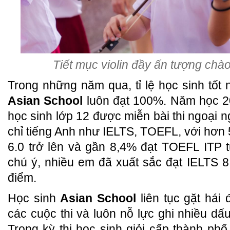
Tiết mục violin đầy ấn tượng chà
Trong những năm qua, tỉ lệ học sinh tốt
Asian School
luôn đạt 100%. Năm học 2
học sinh lớp 12 được miễn bài thi ngoại
chỉ tiếng Anh như IELTS, TOEFL, với hơn 
6.0 trở lên và gần 8,4% đạt TOEFL ITP 
chú ý, nhiều em đã xuất sắc đạt IELTS 
điểm.
Học sinh
Asian School
liên tục gặt hái
các cuộc thi và luôn nỗ lực ghi nhiều dấu
Trong kỳ thi học sinh giỏi cấp thành p