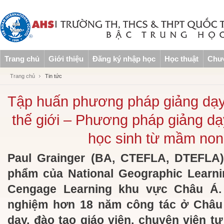
Trang chủ
Giới thiệu
Đăng ký nhập học
Học thuật
Chươ
Trang chủ
Tin tức
Tập huấn phương pháp giảng dạy
thế giới – Phương pháp giảng dạ
học sinh từ mầm non
Paul Grainger (BA, CTEFLA, DTEFLA)
phẩm của National Geographic Learni
Cengage Learning khu vực Châu Á. 
nghiệm hơn 18 năm công tác ở Châu 
dạy, đào tạo giáo viên, chuyên viên t