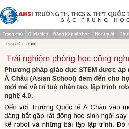
Trang chủ
Giới thiệu
Đăng ký nhập học
Học thuật
Chươ
Trang chủ
Tin tức
Trải nghiệm phòng học công nghệ
Phương pháp giáo dục STEM được áp d
Á Châu (Asian School) đem đến cho học
mới mẻ về trí tuệ nhân tạo, lập trình ro
nghệ 4.0.
Đến với Trường Quốc tế Á Châu vào mỗ
dàng bắt gặp rất đông học sinh ngồi say 
kế robot và những bài tập lập trình. Đ