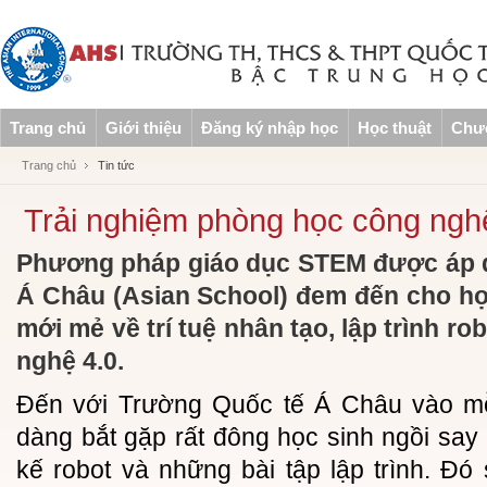
Trang chủ
Giới thiệu
Đăng ký nhập học
Học thuật
Chươ
Trang chủ
Tin tức
Trải nghiệm phòng học công nghệ
Phương pháp giáo dục STEM được áp d
Á Châu (Asian School) đem đến cho học
mới mẻ về trí tuệ nhân tạo, lập trình ro
nghệ 4.0.
Đến với Trường Quốc tế Á Châu vào mỗ
dàng bắt gặp rất đông học sinh ngồi say 
kế robot và những bài tập lập trình. Đ