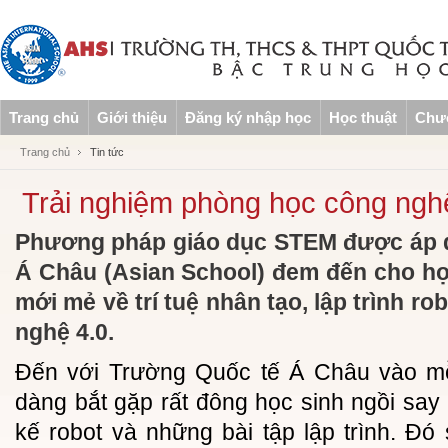
Trang chủ
Giới thiệu
Đăng ký nhập học
Học thuật
Chươ
Trang chủ
Tin tức
Trải nghiệm phòng học công nghệ
Phương pháp giáo dục STEM được áp d
Á Châu (Asian School) đem đến cho học
mới mẻ về trí tuệ nhân tạo, lập trình ro
nghệ 4.0.
Đến với Trường Quốc tế Á Châu vào mỗ
dàng bắt gặp rất đông học sinh ngồi say 
kế robot và những bài tập lập trình. Đ