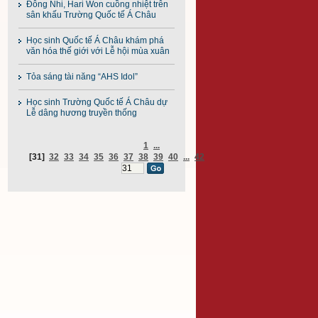
Đông Nhi, Hari Won cuồng nhiệt trên
sân khấu Trường Quốc tế Á Châu
Học sinh Quốc tế Á Châu khám phá
văn hóa thế giới với Lễ hội mùa xuân
Tỏa sáng tài năng “AHS Idol”
Học sinh Trường Quốc tế Á Châu dự
Lễ dâng hương truyền thống
1
...
[31]
32
33
34
35
36
37
38
39
40
...
42