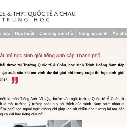
p học
Học thuật
Chương trình hè
Trang học sinh
Ấn ph
i nhì học sinh giỏi tiếng Anh cấp Thành phố
 hái được tại Trường Quốc tế Á Châu, học sinh Trịnh Hoàng Nam tiếp
tập xuất sắc khi em vinh dự đạt giải nhì trong cuộc thi học sinh giỏi
 2013.
nhất là môn Tiếng Anh. Vì vậy, bước vào ngôi trường Quốc tế Á Châu từ
h là môi trường lý tưởng phát huy sở thích của mình. Nam sớm nhận ra
 “Em nghĩ học ngoại ngữ không chỉ giúp ích rất nhiều cho tương lai mà bản
 có cái hay riêng của nó”.