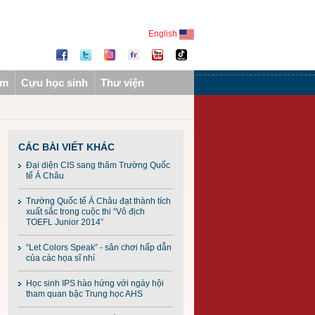
English
ẩm
Cựu học sinh
Thư viện
CÁC BÀI VIẾT KHÁC
Đại diện CIS sang thăm Trường Quốc
tế Á Châu
Trường Quốc tế Á Châu đạt thành tích
xuất sắc trong cuộc thi “Vô địch
TOEFL Junior 2014”
“Let Colors Speak” - sân chơi hấp dẫn
của các họa sĩ nhí
Học sinh IPS hào hứng với ngày hội
tham quan bậc Trung học AHS