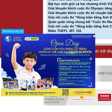
Đạt học sinh giỏi cả hai chương trình Vi
Giải khuyến khích cuộc thi Olympic tiến
Giải khuyến khích cuộc thi kể chuyện b
Giải nhì cuộc thi “Hùng biện tiếng Anh
Quán quân vòng chung kết “Cuộc thi Hùn
Giải nhì cuộc thi “Hùng biện tiếng Anh
Điểm TOEFL iBT: 110.
Tắt thông báo [X]
Điểm SAT: 2110.
Tuyển dụng
Điều khoản sử d
KIỂM ĐỊNH
HỢP TÁ