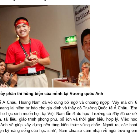
bày phần thi hùng biện của mình tại Vương quốc Anh
tế Á Châu, Hoàng Nam đã vô cùng bỡ ngỡ và choáng ngợp. Vậy mà chỉ 6
mang lại niềm tự hào cho gia đình và thầy cô Trường Quốc tế Á Châu. “Em
cho học sinh muốn học tại Việt Nam lẫn đi du học. Trường có đầy đủ cơ sở
, tài liệu, giáo trình phong phú, bổ ích và thời gian biểu hợp lý. Việc học
g Anh sẽ giúp xây dựng nền tảng kiến thức vững chắc. Ngoài ra, các hoạt
hiện kỹ năng sống của học sinh”, Nam chia sẻ cảm nhận về ngôi trường em