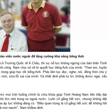
iáo viên nước ngoài để tăng cường khả năng tiếng Anh
 cô Trường Quốc tế Á Châu, thì sự nỗ lực không ngừng của bản thân Trịnh
ành công. Nam chia sẻ về bí quyết học tiếng Anh của mình: “Theo em, luyện
 trọng giúp học tốt tiếng Anh. Phải liên tục đọc, nghe, nói, đồng thời chú ý
 mới, sửa lỗi sai của mình. Và nhất định phải tự tin, không được ngại, xấu
ớc mọi tình huống chính là chìa khóa giúp Trịnh Hoàng Nam liên tiếp đạt
thi lớn nhỏ trong và ngoài nước. Luôn cố gắng hết sức, nhưng không đặt
a áp lực không đáng có. “Điều quan trọng là cố gắng hết sức để không hối
 cả mọi người”, Nam khẳng định.