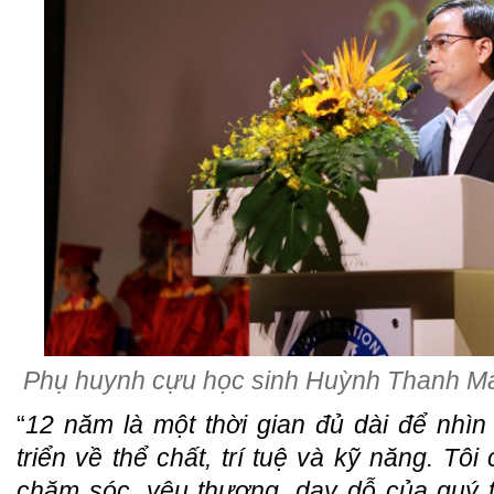
Phụ huynh cựu học sinh Huỳnh Thanh Mai 
“
12 năm là một thời gian đủ dài để nhìn
triển về thể chất, trí tuệ và kỹ năng. Tô
chăm sóc, yêu thương, dạy dỗ của quý 