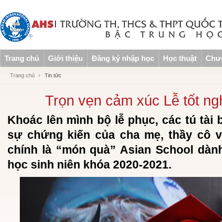
Trang chủ
Giới thiệu
Đăng ký nhập học
Học thuật
Chươ
Trang chủ
Tin tức
Trọn vẹn cảm xúc Lễ tốt ng
Khoác lên mình bộ lễ phục, các tú tài
sự chứng kiến của cha mẹ, thầy cô v
chính là “món quà” Asian School dàn
học sinh niên khóa 2020-2021.