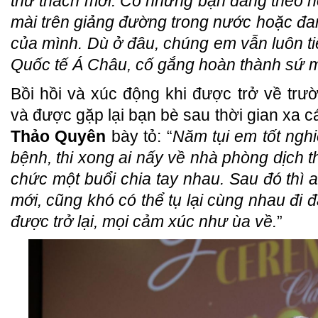
thử thách mới. Có những bạn đang theo h
mài trên giảng đường trong nước hoặc đa
của mình. Dù ở đâu, chúng em vẫn luôn ti
Quốc tế Á Châu, cố gắng hoàn thành sứ 
Bồi hồi và xúc động khi được trở về trư
và được gặp lại bạn bè sau thời gian xa 
Thảo Quyên
bày tỏ: “
Năm tụi em tốt nghi
bệnh, thi xong ai nấy về nhà phòng dịch t
chức một buổi chia tay nhau. Sau đó thì 
mới, cũng khó có thể tụ lại cùng nhau đi đâ
được trở lại, mọi cảm xúc như ùa về.
”