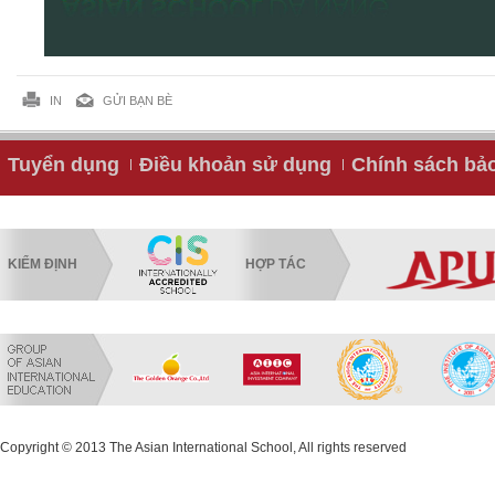
IN
GỬI BẠN BÈ
Tuyển dụng
Điều khoản sử dụng
Chính sách bả
KIỂM ĐỊNH
HỢP TÁC
Copyright © 2013 The Asian International School, All rights reserved