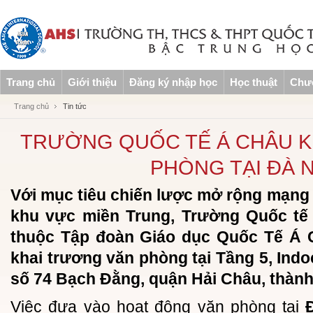
Trang chủ
Giới thiệu
Đăng ký nhập học
Học thuật
Chươ
Trang chủ
Tin tức
TRƯỜNG QUỐC TẾ Á CHÂU K
PHÒNG TẠI ĐÀ 
Với mục tiêu chiến lược mở rộng mạng l
khu vực miền Trung, Trường Quốc tế 
thuộc Tập đoàn Giáo dục Quốc Tế Á C
khai trương văn phòng tại Tầng 5, Indo
số 74 Bạch Đằng, quận Hải Châu, thàn
Việc đưa vào hoạt động văn phòng tại