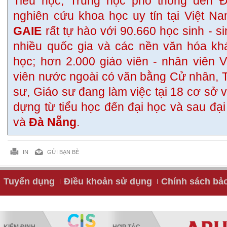
Tiểu học, Trung học phổ thông đến Đ
nghiên cứu khoa học uy tín tại Việt N
GAIE
rất tự hào với 90.660 học sinh - si
nhiều quốc gia và các nền văn hóa kh
học; hơn 2.000 giáo viên - nhân viên 
viên nước ngoài có văn bằng Cử nhân, Th
sư, Giáo sư đang làm việc tại 18 cơ sở 
dựng từ tiểu học đến đại học và sau đại
và
Đà Nẵng
.
IN
GỬI BẠN BÈ
Tuyển dụng
Điều khoản sử dụng
Chính sách bả