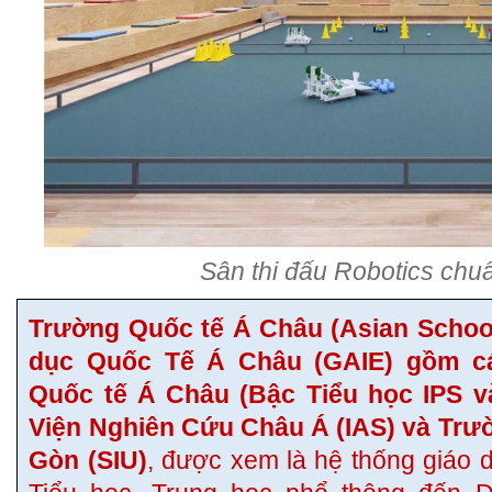
Sân thi đấu Robotics chu
Trường Quốc tế Á Châu (Asian Schoo
dục Quốc Tế Á Châu (GAIE) gồm cá
Quốc tế Á Châu (Bậc Tiểu học IPS v
Viện Nghiên Cứu Châu Á (IAS) và Trườ
Gòn (SIU)
, được xem là hệ thống giáo d