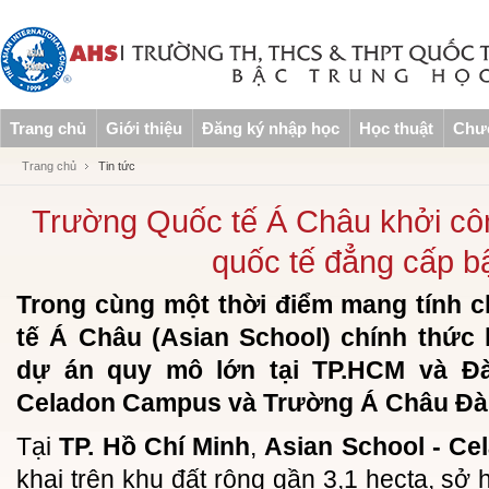
Trang chủ
Giới thiệu
Đăng ký nhập học
Học thuật
Chươ
Trang chủ
Tin tức
Trường Quốc tế Á Châu khởi cô
quốc tế đẳng cấp b
Trong cùng một thời điểm mang tính 
tế Á Châu (Asian School) chính thức 
dự án quy mô lớn tại TP.HCM và Đà
Celadon Campus và Trường Á Châu Đà
Tại
TP. Hồ Chí Minh
,
Asian School - C
khai trên khu đất rộng gần 3,1 hecta, sở h