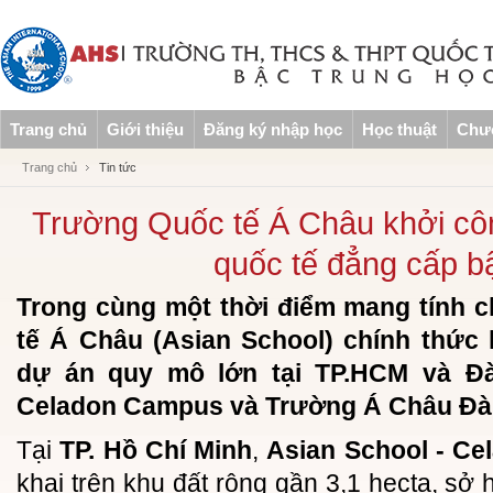
Trang chủ
Giới thiệu
Đăng ký nhập học
Học thuật
Chươ
Trang chủ
Tin tức
Trường Quốc tế Á Châu khởi cô
quốc tế đẳng cấp b
Trong cùng một thời điểm mang tính 
tế Á Châu (Asian School) chính thức 
dự án quy mô lớn tại TP.HCM và Đà
Celadon Campus và Trường Á Châu Đà
Tại
TP. Hồ Chí Minh
,
Asian School - C
khai trên khu đất rộng gần 3,1 hecta, sở h