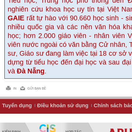
Tiểu học, Trung học phổ thông đến Đ
nghiên cứu khoa học uy tín tại Việt N
GAIE
rất tự hào với 90.660 học sinh - si
nhiều quốc gia và các nền văn hóa kh
học; hơn 2.000 giáo viên - nhân viên 
viên nước ngoài có văn bằng Cử nhân, Th
sư, Giáo sư đang làm việc tại 18 cơ sở 
dựng từ tiểu học đến đại học và sau đại
và
Đà Nẵng
.
IN
GỬI BẠN BÈ
Tuyển dụng
Điều khoản sử dụng
Chính sách bả