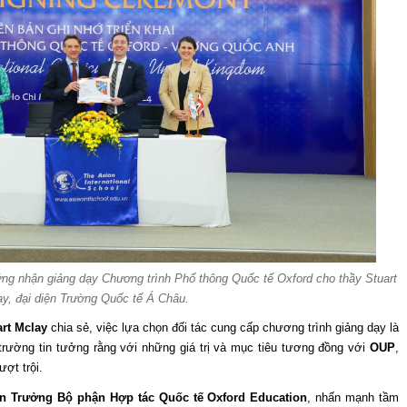
g nhận giảng dạy Chương trình Phổ thông Quốc tế Oxford cho thầy Stuart
y, đại diện Trường Quốc tế Á Châu.
rt Mclay
chia sẻ, việc lựa chọn đối tác cung cấp chương trình giảng dạy là
trường tin tưởng rằng với những giá trị và mục tiêu tương đồng với
OUP
,
ợt trội.
 Trưởng Bộ phận Hợp tác Quốc tế Oxford Education
, nhấn mạnh tầm