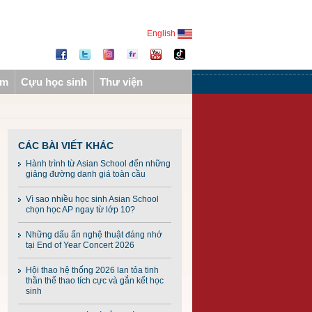
English
ẩm
Cựu học sinh
Thư viện
CÁC BÀI VIẾT KHÁC
Hành trình từ Asian School đến những
giảng đường danh giá toàn cầu
Vì sao nhiều học sinh Asian School
chọn học AP ngay từ lớp 10?
Những dấu ấn nghệ thuật đáng nhớ
tại End of Year Concert 2026
Hội thao hệ thống 2026 lan tỏa tinh
thần thể thao tích cực và gắn kết học
sinh