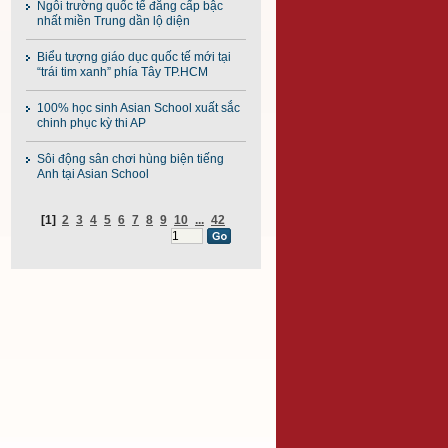
Ngôi trường quốc tế đẳng cấp bậc
nhất miền Trung dần lộ diện
Biểu tượng giáo dục quốc tế mới tại
“trái tim xanh” phía Tây TP.HCM
100% học sinh Asian School xuất sắc
chinh phục kỳ thi AP
Sôi động sân chơi hùng biện tiếng
Anh tại Asian School
[1]
2
3
4
5
6
7
8
9
10
...
42