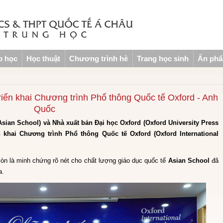
p học
Học thuật
Chương trình hè
Trang học sinh
Ấn ph
riển khai Chương trình Phổ thông Quốc tế Oxford - Anh
Quốc
sian School) và Nhà xuất bản Đại học Oxford (Oxford University Press
n khai Chương trình Phổ thông Quốc tế Oxford (Oxford International
còn là minh chứng rõ nét cho chất lượng giáo dục quốc tế
Asian School
đã
a.