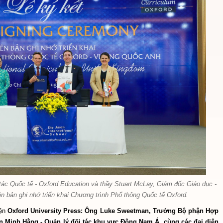
c Quốc tế - Oxford Education và thầy Stuart McLay, Giám đốc Giáo dục -
n bản ghi nhớ triển khai Chương trình Phổ thông Quốc tế Oxford.
iện
Oxford University Press: Ông Luke Sweetman, Trưởng Bộ phận Hợp
 Minh Hằng - Quản lý đối tác khu vực Đông Nam Á, cùng các đại diện