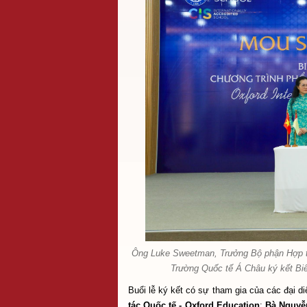
Ông Luke Sweetman, Trưởng Bộ phận Hợp tá
Trường Quốc tế Á Châu ký kết Biê
Buổi lễ ký kết có sự tham gia của các đại d
tác Quốc tế - Oxford Education
;
Bà Nguyễn