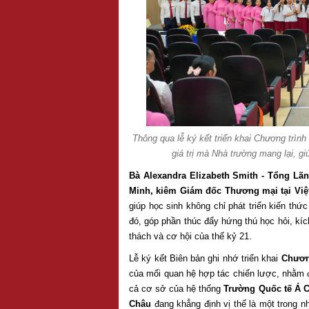
Thông qua lễ ký kết triển khai Chương trìn
giá trị mà Nhà trường mang lại, gi
Bà Alexandra Elizabeth Smith - Tổng Lã
Minh, kiêm Giám đốc Thương mại tại Vi
giúp học sinh không chỉ phát triển kiến thứ
đó, góp phần thúc đẩy hứng thú học hỏi, kíc
thách và cơ hội của thế kỷ 21.
Lễ ký kết Biên bản ghi nhớ triển khai
Chươn
của mối quan hệ hợp tác chiến lược, nhằm 
cả cơ sở của hệ thống
Trường Quốc tế Á 
Châu
đang khẳng định vị thế là một trong 