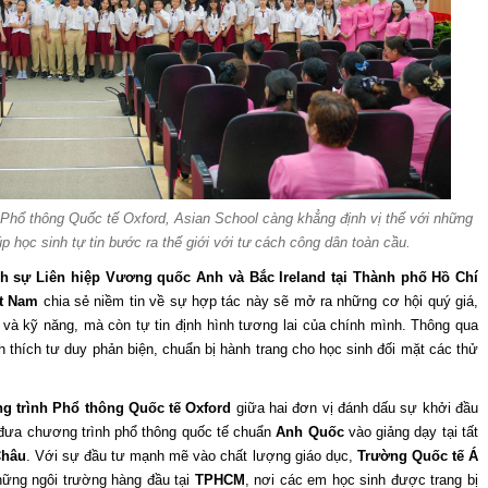
h Phổ thông Quốc tế Oxford, Asian School càng khẳng định vị thế với những
úp học sinh tự tin bước ra thế giới với tư cách công dân toàn cầu.
nh sự Liên hiệp Vương quốc Anh và Bắc Ireland tại Thành phố Hồ Chí
ệt Nam
chia sẻ niềm tin về sự hợp tác này sẽ mở ra những cơ hội quý giá,
c và kỹ năng, mà còn tự tin định hình tương lai của chính mình. Thông qua
h thích tư duy phản biện, chuẩn bị hành trang cho học sinh đối mặt các thử
g trình Phổ thông Quốc tế Oxford
giữa hai đơn vị đánh dấu sự khởi đầu
đưa chương trình phổ thông quốc tế chuẩn
Anh Quốc
vào giảng dạy tại tất
Châu
. Với sự đầu tư mạnh mẽ vào chất lượng giáo dục,
Trường Quốc tế Á
những ngôi trường hàng đầu tại
TPHCM
, nơi các em học sinh được trang bị