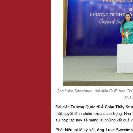
Ông Luke Sweetman, đại diện OUP trao Chứn
McLa
Đại diện
Trường Quốc tế Á Châu Thầy Stua
một quyết định chiến lược quan trọng. Nhà 
sự hợp tác này sẽ mang lại những kết quả vư
Phát biểu tại lễ ký kết,
ông Luke Sweetman