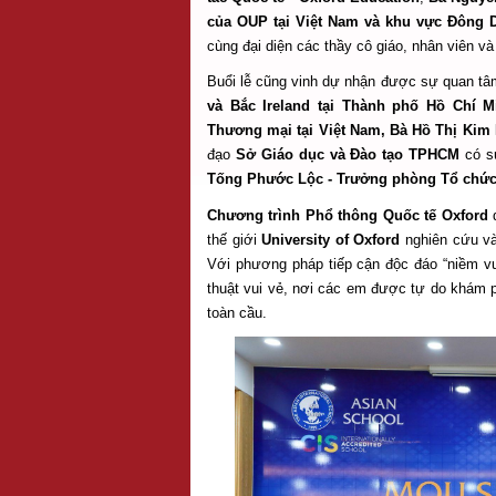
của OUP tại Việt Nam và khu vực Đông
cùng đại diện các thầy cô giáo, nhân viên v
Buổi lễ cũng vinh dự nhận được sự quan tâ
và Bắc Ireland tại Thành phố Hồ Chí 
Thương mại tại Việt Nam, Bà Hồ Thị Kim
đạo
Sở Giáo dục và Đào tạo TPHCM
có s
Tống Phước Lộc - Trưởng phòng Tổ chứ
Chương trình Phổ thông Quốc tế Oxford
thế giới
University of Oxford
nghiên cứu và
Với phương pháp tiếp cận độc đáo “niềm vu
thuật vui vẻ, nơi các em được tự do khám p
toàn cầu.