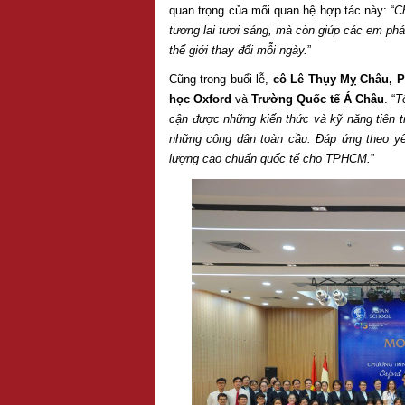
quan trọng của mối quan hệ hợp tác này: “
C
tương lai tươi sáng, mà còn giúp các em phát 
thế giới thay đổi mỗi ngày.
”
Cũng trong buổi lễ,
cô Lê Thụy Mỵ Châu, 
học Oxford
và
Trường Quốc tế Á Châu
. “
T
cận được những kiến thức và kỹ năng tiên ti
những công dân toàn cầu. Đáp ứng theo yê
lượng cao chuẩn quốc tế cho TPHCM.
”