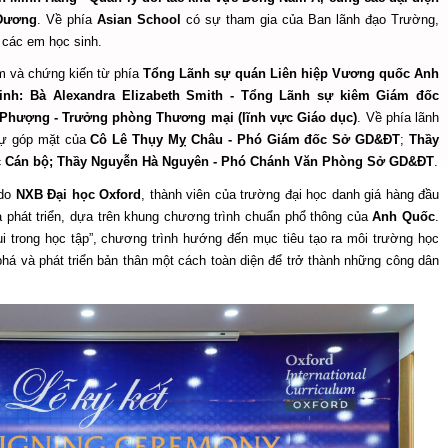
 Dương
. Về phía
Asian School
có sự tham gia của Ban lãnh đạo Trường,
à các em học sinh.
m và chứng kiến từ phía
Tổng Lãnh sự quán Liên hiệp Vương quốc Anh
Minh: Bà Alexandra Elizabeth Smith - Tổng Lãnh sự kiêm Giám đốc
 Phượng - Trưởng phòng Thương mại (lĩnh vực Giáo dục)
. Về phía lãnh
ự góp mặt của
Cô Lê Thụy Mỵ Châu - Phó Giám đốc Sở GD&ĐT
;
Thầy
c Cán bộ; Thầy Nguyễn Hà Nguyên - Phó Chánh Văn Phòng Sở GD&ĐT
.
do
NXB Đại học Oxford
, thành viên của trường đại học danh giá hàng đầu
 phát triển, dựa trên khung chương trình chuẩn phổ thông của
Anh Quốc
.
i trong học tập”, chương trình hướng đến mục tiêu tạo ra môi trường học
há và phát triển bản thân một cách toàn diện để trở thành những công dân