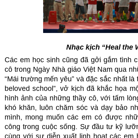
Nhạc kịch “Heal the 
Các em học sinh cũng đã gởi gắm tình c
cô trong Ngày Nhà giáo Việt Nam qua nh
“Mái trường mến yêu” và đặc sắc nhất là ti
beloved school”, vở kịch đã khắc họa m
hình ảnh của những thầy cô, với tấm lò
khó khăn, luôn chăm sóc và dạy bảo nh
mình, mong muốn các em có được nhữn
công trong cuộc sống. Sự đầu tư kỹ lưỡ
cùng với sự diễn xuất linh hoạt các em