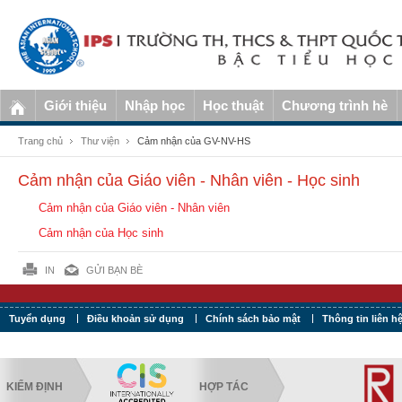
Giới thiệu
Nhập học
Học thuật
Chương trình hè
Trang chủ
Thư viện
Cảm nhận của GV-NV-HS
Cảm nhận của Giáo viên - Nhân viên - Học sinh
Cảm nhận của Giáo viên - Nhân viên
Cảm nhận của Học sinh
IN
GỬI BẠN BÈ
Tuyển dụng
Điều khoản sử dụng
Chính sách bảo mật
Thông tin liên h
KIỂM ĐỊNH
HỢP TÁC