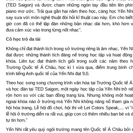
(TED Saigon) và được chạm những ngón tay đầu tiên lên phí
piano mơ ước. Trải qua gần hai năm theo học, càng học Yến Nh
say sưa với môn nghệ thuật đòi hỏi kĩ thuật cao này. Em cho biết
giờ con đã có thể tập đàn những bản nhạc dài hơn, khó hơn v
đưa cảm xúc vào trong từng nốt nhạc".
Cô học trò đa tài
Không chỉ đạt thành tích trong sở trường riêng là âm nhạc, Yến N
đạt được những thành tích đáng nể trong học tập và hoạt động
khóa. Liên tục đạt thành tích giỏi trong suốt các năm theo h
Trường Quốc tế Á Châu, học kì I vừa qua, điểm trung bình 
trình tiếng Anh quốc tế của Yến Nhi đạt 9,0.
Theo học song song chương trình văn hóa tại Trường Quốc tế 
và học đàn tại TED Saigon, một ngày học tập của Yến Nhi trở n
rộn hơn so với các bạn đồng trang lứa. Nhưng không một hoạ
ngoại khóa nào ở trường mà Yến Nhi không năng nổ tham gia 
hội hóa trang, Lễ hội đồ chơi, hội thi vẽ Let Colors Speak,… vì 
lễ hội ở trường diễn ra rất vui, giúp con có thêm nhiều bạn bè và d
tự tin hơn."
Yến Nhi rất yêu quý ngôi trường mang tên Quốc tế Á Châu bởi