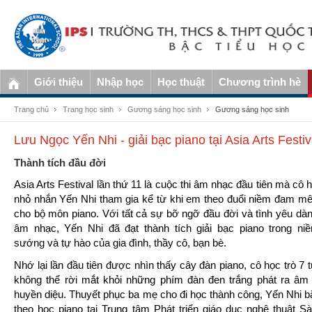
Giới thiệu
Nhập học
Học thuật
Chương trình hè
Trang chủ
Trang học sinh
Gương sáng học sinh
Gương sáng học sinh
Lưu Ngọc Yến Nhi - giải bạc piano tại Asia Arts Festi
Thành tích đầu đời
Asia Arts Festival lần thứ 11 là cuộc thi âm nhạc đầu tiên mà cô h
nhỏ nhắn Yến Nhi tham gia kể từ khi em theo đuổi niềm đam m
cho bộ môn piano. Với tất cả sự bỡ ngỡ đầu đời và tình yêu dà
âm nhạc, Yến Nhi đã đạt thành tích giải bạc piano trong ni
sướng và tự hào của gia đình, thầy cô, bạn bè.
Nhớ lại lần đầu tiên được nhìn thấy cây đàn piano, cô học trò 7 t
không thể rời mắt khỏi những phím đàn đen trắng phát ra âm
huyền diệu. Thuyết phục ba mẹ cho đi học thành công, Yến Nhi b
theo học piano tại Trung tâm Phát triển giáo dục nghệ thuật S