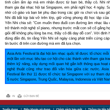
tình cảm ấm áp mà em nhận được từ bạn bè, thầy cô. Nhi nh
tham gia đại nhạc hội tại Singapore, em phải nghỉ học 4 ngày. S
nhờ cô giáo và bạn bè phụ đạo trong các giờ ra chơi và sau gi
Nhi đã bắt kịp bài vở trên lớp, giữ vững phong độ học tập của
Yến Nhi chia sẻ: "Con muốn theo đuổi con đường âm nhạc lâu 
trở thành một nghệ sĩ piano, nhưng trước mắt con sẽ cố gắng họ
giỏi để không phụ lòng ba mẹ, thầy cô đã dạy dỗ con". Với định
đúng đắn đó, tin rằng Yến Nhi sẽ ngày càng phát triển cứng cáp
tin bước đi trên con đường mà em đã lựa chọn.
Asia Arts Festival là đại hội âm nhạc quốc tế được tổ chức mỗ
một lần với mục tiêu tạo cơ hội cho các thành viên tham gia tra
thêm kỹ năng, xây dựng mối quan hệ gắn kết thông qua hoạt 
nghệ thuật cũng như trao đổi văn hóa giữa các nước. Asia 
Festival lần thứ 11 được tổ chức tại Singapore với sự tham d
5 nước Singapore, Trung Quốc, Malaysia, Indonesia và Việt Na
IN
GỬI BẠN BÈ
Tuyển dụng
Điều khoản sử dụng
Chính sách bảo mật
Thông tin liên h