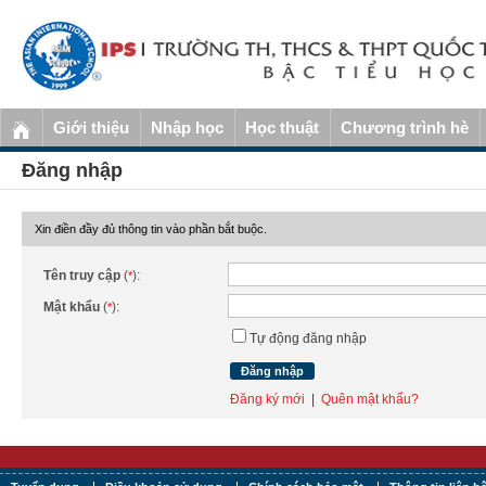
Giới thiệu
Nhập học
Học thuật
Chương trình hè
Đăng nhập
Xin điền đầy đủ thông tin vào phần bắt buộc.
Tên truy cập
(
):
*
Mật khẩu
(
):
*
Tự động đăng nhập
Đăng ký mới
|
Quên mật khẩu?