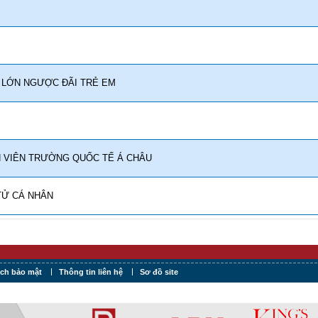
 LỚN NGƯỢC ĐÃI TRẺ EM
N VIÊN TRƯỜNG QUỐC TẾ Á CHÂU
TỬ CÁ NHÂN
ách bảo mật
Thông tin liên hệ
Sơ đồ site