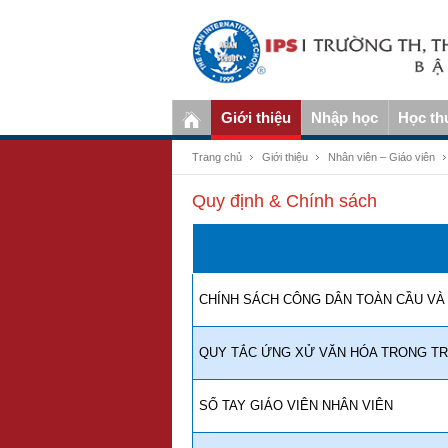
Giới thiệu
Nhập học
Học th
Trang chủ
Giới thiệu
Nhân viên – Giáo viên
Quy định & Chính sách
CHÍNH SÁCH CÔNG DÂN TOÀN CẦU VÀ 
QUY TẮC ỨNG XỬ VĂN HÓA TRONG T
SỔ TAY GIÁO VIÊN NHÂN VIÊN