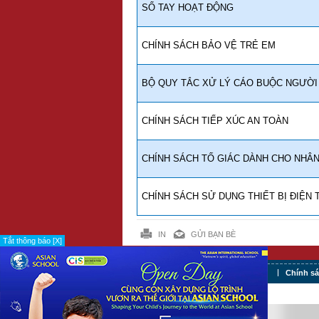
SỔ TAY HOẠT ĐỘNG
CHÍNH SÁCH BẢO VỆ TRẺ EM
BỘ QUY TẮC XỬ LÝ CÁO BUỘC NGƯỜI
CHÍNH SÁCH TIẾP XÚC AN TOÀN
CHÍNH SÁCH TỐ GIÁC DÀNH CHO NHÂ
CHÍNH SÁCH SỬ DỤNG THIẾT BỊ ĐIỆN 
IN
GỬI BẠN BÈ
Tắt thông báo [X]
Tuyển dụng
Điều khoản sử dụng
Chính s