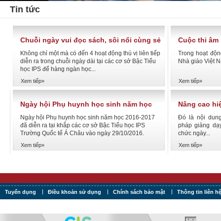
Tin tức
Chuỗi ngày vui đọc sách, sôi nổi cùng sẻ
Cuộc thi âm
chia tri thức tại Asian School - IPS
Contest
Không chỉ một mà có đến 4 hoạt động thú vị liên tiếp
Trong hoạt độ
diễn ra trong chuỗi ngày dài tại các cơ sở Bậc Tiểu
Nhà giáo Việt N
học IPS để hàng ngàn học...
Xem tiếp»
Xem tiếp»
Ngày hội Phụ huynh học sinh năm học
Nâng cao hi
2016-2017
theo phươn
Ngày hội Phụ huynh học sinh năm học 2016-2017
Đó là nội dun
đã diễn ra tại khắp các cơ sở Bậc Tiểu học IPS
pháp giảng dạy
Trường Quốc tế Á Châu vào ngày 29/10/2016.
chức ngày...
Xem tiếp»
Xem tiếp»
Tuyển dụng
Điều khoản sử dụng
Chính sách bảo mật
Thông tin liên h