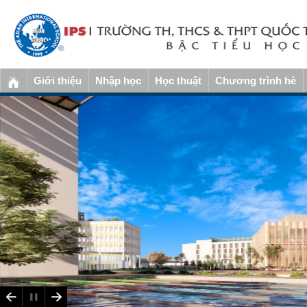
Giới thiệu
Nhập học
Học thuật
Chương trình hè