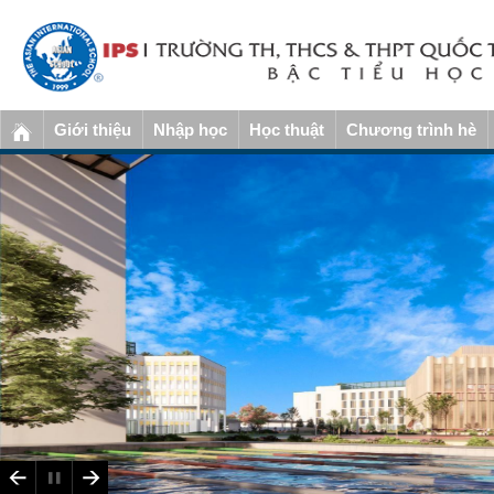
Giới thiệu
Nhập học
Học thuật
Chương trình hè