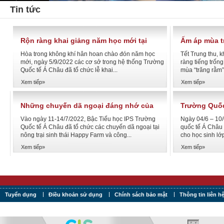
Tin tức
Rộn ràng khai giảng năm học mới tại
Ấm áp mùa t
Trường Quốc tế Á Châu
Hòa trong không khí hân hoan chào đón năm học
Tết Trung thu, 
mới, ngày 5/9/2022 các cơ sở trong hệ thống Trường
ràng tiếng trốn
Quốc tế Á Châu đã tổ chức lễ khai...
mùa “trăng rằm”
Xem tiếp»
Xem tiếp»
Những chuyến dã ngoại đáng nhớ của
Trường Quốc
học sinh IPS
chức buổi lễ
Vào ngày 11-14/7/2022, Bậc Tiểu học IPS Trường
Ngày 04/6 – 10/
trình tiểu họ
Quốc tế Á Châu đã tổ chức các chuyến dã ngoại tại
quốc tế Á Châu 
nông trại sinh thái Happy Farm và công...
cho học sinh lớ
Xem tiếp»
Xem tiếp»
Tuyển dụng
Điều khoản sử dụng
Chính sách bảo mật
Thông tin liên h