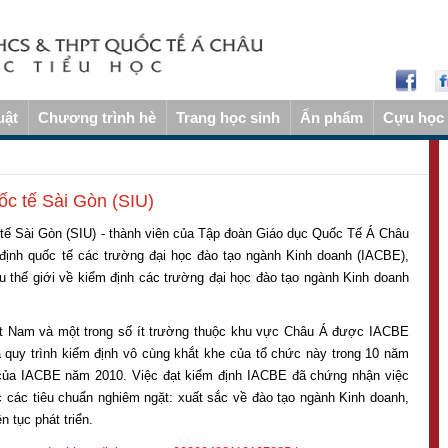
uật
Chương trình hè
Trang học sinh
Ấn phẩm
Cựu học 
c tế Sài Gòn (SIU)
tế Sài Gòn (SIU) - thành viên của Tập đoàn Giáo dục Quốc Tế Á Châu
 định quốc tế các trường đại học đào tạo ngành Kinh doanh (IACBE),
 thế giới về kiểm định các trường đại học đào tạo ngành Kinh doanh
Việt Nam và một trong số ít trường thuộc khu vực Châu Á được IACBE
 quy trình kiểm định vô cùng khắt khe của tổ chức này trong 10 năm
c của IACBE năm 2010. Việc đạt kiểm định IACBE đã chứng nhận việc
 các tiêu chuẩn nghiêm ngặt: xuất sắc về đào tạo ngành Kinh doanh,
n tục phát triển.