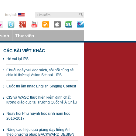
English
sinh
Thư viện
CÁC BÀI VIẾT KHÁC
Hè vui tại IPS
Chuỗi ngày vui đọc sách, sôi nổi cùng sẻ
chia tri thức tại Asian School - IPS
Cuộc thi âm nhạc English Singing Contest
CIS và WASC thực hiện kiểm định chất
lượng giáo dục tại Trường Quốc tế Á Châu
Ngày hội Phụ huynh học sinh năm học
2016-2017
Nâng cao hiệu quả giảng dạy tiếng Anh
theo phương pháp BACKWARD DESIGN