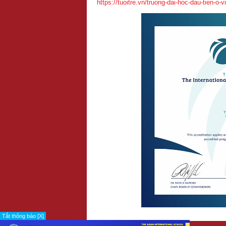
https://tuoitre.vn/truong-dai-hoc-dau-tien
Tắt thông báo [X]