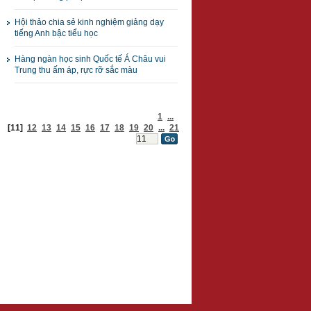
Hội thảo chia sẻ kinh nghiệm giảng dạy
tiếng Anh bậc tiểu học
Hàng ngàn học sinh Quốc tế Á Châu vui
Trung thu ấm áp, rực rỡ sắc màu
1
...
[11]
12
13
14
15
16
17
18
19
20
...
21