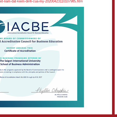
-o-viet-nam-dat-kiem-dinh-cua-my-20200423110107985.htm