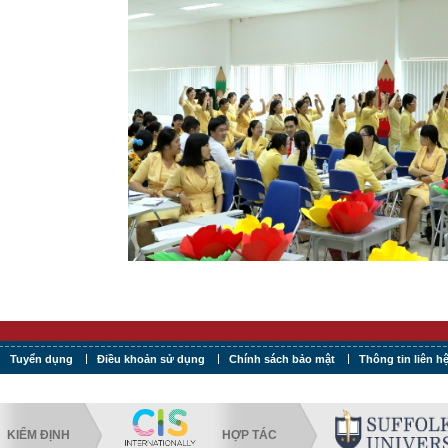
Tuyển dụng
Điều khoản sử dụng
Chính sách bảo mật
Thông tin liên h
KIỂM ĐỊNH
HỢP TÁC