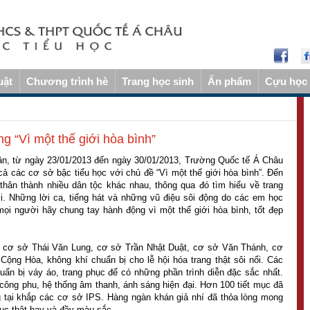
uật
Chương trình hè
Trang học sinh
Ấn phẩm
Cựu học 
ng “Vì một thế giới hòa bình”
ân, từ ngày 23/01/2013 đến ngày 30/01/2013, Trường Quốc tế Á Châu
 cả các cơ sở bậc tiểu học với chủ đề “Vì một thế giới hòa bình”. Đến
thân thành nhiều dân tộc khác nhau, thông qua đó tìm hiểu về trang
i. Những lời ca, tiếng hát và những vũ điệu sôi động do các em học
 mọi người hãy chung tay hành động vì một thế giới hòa bình, tốt đẹp
: cơ sở Thái Văn Lung, cơ sở Trần Nhật Duật, cơ sở Văn Thánh, cơ
ng Hòa, không khí chuẩn bị cho lễ hội hóa trang thật sôi nổi. Các
uẩn bị váy áo, trang phục để có những phần trình diễn đặc sắc nhất.
công phu, hệ thống âm thanh, ánh sáng hiện đại. Hơn 100 tiết mục đã
ng tại khắp các cơ sở IPS. Hàng ngàn khán giả nhí đã thỏa lòng mong
ục thật hay và đầy màu sắc.