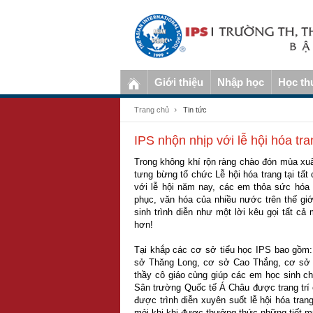
Giới thiệu
Nhập học
Học th
Trang chủ
Tin tức
IPS nhộn nhịp với lễ hội hóa tra
Trong không khí rộn ràng chào đón mùa xu
tưng bừng tổ chức Lễ hội hóa trang tại tất
với lễ hội năm nay, các em thỏa sức hóa 
phục, văn hóa của nhiều nước trên thế giớ
sinh trình diễn như một lời kêu gọi tất cả
hơn!
Tại khắp các cơ sở tiểu học IPS bao gồm
sở Thăng Long, cơ sở Cao Thắng, cơ sở Cộ
thầy cô giáo cùng giúp các em học sinh ch
Sân trường Quốc tế Á Châu được trang trí 
được trình diễn xuyên suốt lễ hội hóa tra
mỏi khi khi được thưởng thức những tiết m