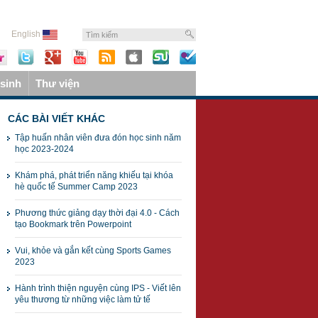
English
sinh
Thư viện
CÁC BÀI VIẾT KHÁC
Tập huấn nhân viên đưa đón học sinh năm
học 2023-2024
Khám phá, phát triển năng khiếu tại khóa
hè quốc tế Summer Camp 2023
Phương thức giảng dạy thời đại 4.0 - Cách
tạo Bookmark trên Powerpoint
Vui, khỏe và gắn kết cùng Sports Games
2023
Hành trình thiện nguyện cùng IPS - Viết lên
yêu thương từ những việc làm tử tế