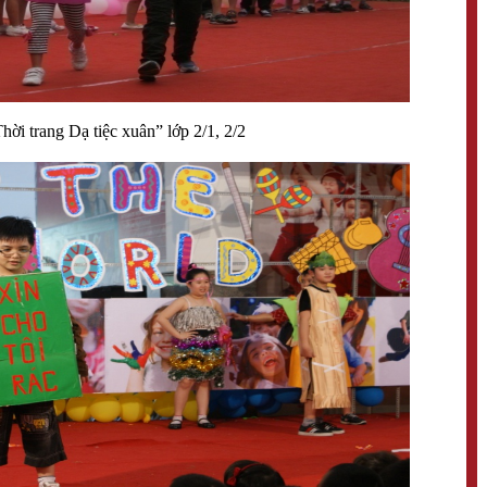
hời trang Dạ tiệc xuân” lớp 2/1, 2/2