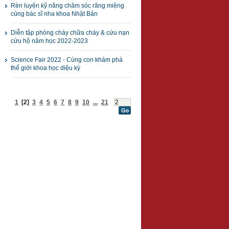
Rèn luyện kỹ năng chăm sóc răng miệng
cùng bác sĩ nha khoa Nhật Bản
Diễn tập phòng cháy chữa cháy & cứu nạn
cứu hộ năm học 2022-2023
Science Fair 2022 - Cùng con khám phá
thế giới khoa học diệu kỳ
1
[2]
3
4
5
6
7
8
9
10
...
21