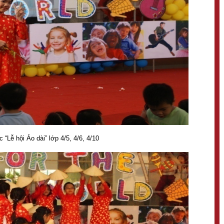
c “Lễ hội Áo dài” lớp 4/5, 4/6, 4/10