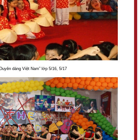
“Duyên dáng Việt Nam” lớp 5/16, 5/17