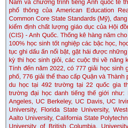
Nam và chương trình tiếng Anh quốc tế t
phổ thông của American Education Re
Common Core State Standards (Mỹ), đang 
kiểm định chất lượng giáo dục của Hội đ
(CIS) - Anh Quốc. Thống kê hàng năm cho th
100% học sinh tốt nghiệp các bậc học, học
tục ghi dấu ấn nổi bật, gặt hái được những
kỳ thi học sinh giỏi, các cuộc thi về năng 
Tính đến năm 2022, có 777 giải học sinh 
phố, 776 giải thể thao cấp Quận và Thành 
du học tại 492 trường tại 22 quốc gia 
trường đại học danh tiếng thế giới như:
Angeles, UC Berkeley, UC Davis, UC Irvi
University, Florida State University, Wes
Aalto University, California State Polytech
University of British Columbia, Universi