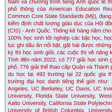
Nam và chương trình tiếng Anh quốc tế t
phổ thông của American Education Re
Common Core State Standards (Mỹ), đang 
kiểm định chất lượng giáo dục của Hội đ
(CIS) - Anh Quốc. Thống kê hàng năm cho th
100% học sinh tốt nghiệp các bậc học, học
tục ghi dấu ấn nổi bật, gặt hái được những
kỳ thi học sinh giỏi, các cuộc thi về năng 
Tính đến năm 2022, có 777 giải học sinh 
phố, 776 giải thể thao cấp Quận và Thành 
du học tại 492 trường tại 22 quốc gia 
trường đại học danh tiếng thế giới như:
Angeles, UC Berkeley, UC Davis, UC Irvi
University, Florida State University, Wes
Aalto University, California State Polytech
University of British Columbia, Universi