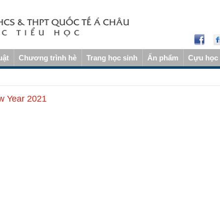
uật
Chương trình hè
Trang học sinh
Ấn phẩm
Cựu học 
w Year 2021