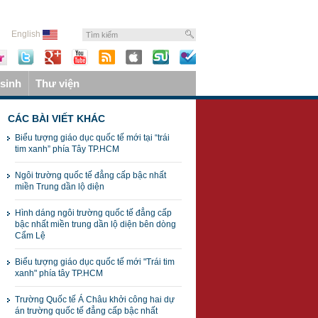
English
sinh
Thư viện
CÁC BÀI VIẾT KHÁC
Biểu tượng giáo dục quốc tế mới tại “trái
tim xanh” phía Tây TP.HCM
Ngôi trường quốc tế đẳng cấp bậc nhất
miền Trung dần lộ diện
Hình dáng ngôi trường quốc tế đẳng cấp
bậc nhất miền trung dần lộ diện bên dòng
Cẩm Lệ
Biểu tượng giáo dục quốc tế mới "Trái tim
xanh" phía tây TP.HCM
Trường Quốc tế Á Châu khởi công hai dự
án trường quốc tế đẳng cấp bậc nhất