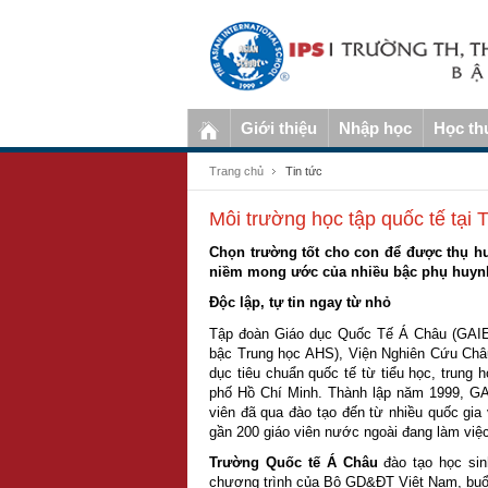
Giới thiệu
Nhập học
Học th
Trang chủ
Tin tức
Môi trường học tập quốc tế tại
Chọn trường tốt cho con để được thụ hư
niềm mong ước của nhiều bậc phụ huyn
Độc lập, tự tin ngay từ nhỏ
Tập đoàn Giáo dục Quốc Tế Á Châu (GAIE
bậc Trung học AHS), Viện Nghiên Cứu Châ
dục tiêu chuẩn quốc tế từ tiểu học, trung
phố Hồ Chí Minh. Thành lập năm 1999, GA
viên đã qua đào tạo đến từ nhiều quốc gi
gần 200 giáo viên nước ngoài đang làm việc
Trường Quốc tế Á Châu
đào tạo học sin
chương trình của Bộ GD&ĐT Việt Nam, buổi 