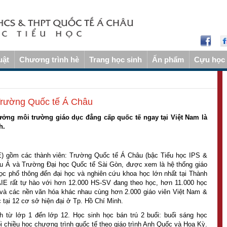
uật
Chương trình hè
Trang học sinh
Ấn phẩm
Cựu học 
 Trường Quốc tế Á Châu
ởng môi trường giáo dục đẳng cấp quốc tế ngay tại Việt Nam là
h.
) gồm các thành viên: Trường Quốc tế Á Châu (bậc Tiểu học IPS &
u Á và Trường Đại học Quốc tế Sài Gòn, được xem là hệ thống giáo
 học phổ thông đến đại học và nghiên cứu khoa học lớn nhất tại Thành
IE rất tự hào với hơn 12.000 HS-SV đang theo học, hơn 11.000 học
a và các nền văn hóa khác nhau cùng hơn 2.000 giáo viên Việt Nam &
 tại 12 cơ sở hiện đại ở Tp. Hồ Chí Minh.
h từ lớp 1 đến lớp 12. Học sinh học bán trú 2 buổi: buổi sáng học
chiều học chương trình quốc tế theo giáo trình Anh Quốc và Hoa Kỳ.