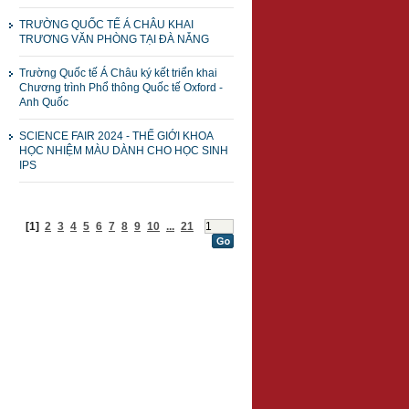
TRƯỜNG QUỐC TẾ Á CHÂU KHAI
TRƯƠNG VĂN PHÒNG TẠI ĐÀ NẴNG
Trường Quốc tế Á Châu ký kết triển khai
Chương trình Phổ thông Quốc tế Oxford -
Anh Quốc
SCIENCE FAIR 2024 - THẾ GIỚI KHOA
HỌC NHIỆM MÀU DÀNH CHO HỌC SINH
IPS
[1]
2
3
4
5
6
7
8
9
10
...
21