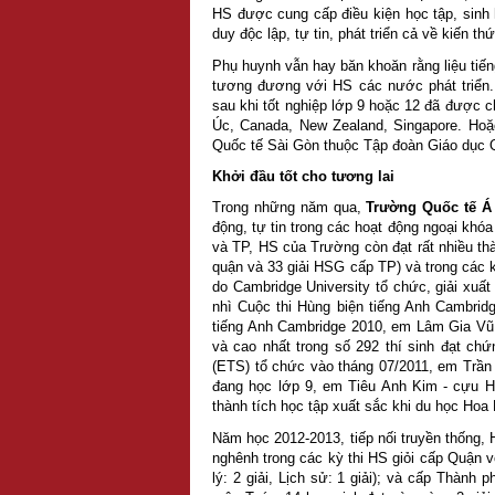
HS được cung cấp điều kiện học tập, sinh h
duy độc lập, tự tin, phát triển cả về kiến t
Phụ huynh vẫn hay băn khoăn rằng liệu tiến
tương đương với HS các nước phát triển.
sau khi tốt nghiệp lớp 9 hoặc 12 đã được 
Úc, Canada, New Zealand, Singapore. Ho
Quốc tế Sài Gòn thuộc Tập đoàn Giáo dục 
Khởi đầu tốt cho tương lai
Trong những năm qua,
Trường Quốc tế Á
động, tự tin trong các hoạt động ngoại khó
và TP, HS của Trường còn đạt rất nhiều thà
quận và 33 giải HSG cấp TP) và trong các k
do Cambridge University tổ chức, giải xuất 
nhì Cuộc thi Hùng biện tiếng Anh Cambridg
tiếng Anh Cambridge 2010, em Lâm Gia Vũ -
và cao nhất trong số 292 thí sinh đạt ch
(ETS) tổ chức vào tháng 07/2011, em Trầ
đang học lớp 9, em Tiêu Anh Kim - cựu 
thành tích học tập xuất sắc khi du học Hoa 
Năm học 2012-2013, tiếp nối truyền thống, 
nghênh trong các kỳ thi HS giỏi cấp Quận vớ
lý: 2 giải, Lịch sử: 1 giải); và cấp Thành 