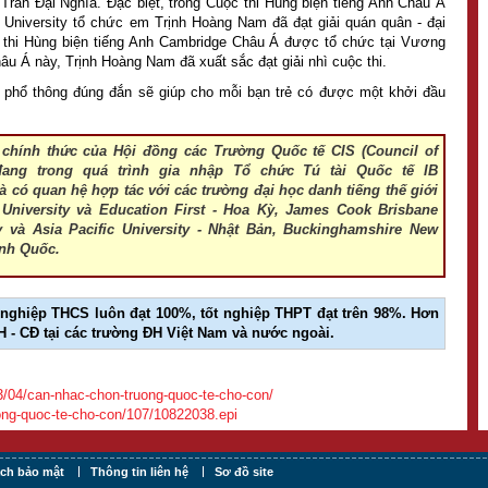
 Trần Đại Nghĩa. Đặc biệt, trong Cuộc thi Hùng biện tiếng Anh Châu Á
University tổ chức em Trịnh Hoàng Nam đã đạt giải quán quân - đại
 thi Hùng biện tiếng Anh Cambridge Châu Á được tổ chức tại Vương
âu Á này, Trịnh Hoàng Nam đã xuất sắc đạt giải nhì cuộc thi.
 phổ thông đúng đắn sẽ giúp cho mỗi bạn trẻ có được một khởi đầu
 chính thức của Hội đồng các Trường Quốc tế CIS (Council of
 đang trong quá trình gia nhập Tổ chức Tú tài Quốc tế IB
 và có quan hệ hợp tác với các trường đại học danh tiếng thế giới
 University và Education First - Hoa Kỳ, James Cook Brisbane
ty và Asia Pacific University - Nhật Bản, Buckinghamshire New
Anh Quốc.
t nghiệp THCS luôn đạt 100%, tốt nghiệp THPT đạt trên 98%. Hơn
 - CĐ tại các trường ĐH Việt Nam và nước ngoài.
13/04/can-nhac-chon-truong-quoc-te-cho-con/
ng-quoc-te-cho-con/107/10822038.epi
ách bảo mật
Thông tin liên hệ
Sơ đồ site