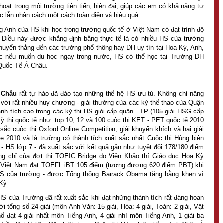
oạt trong môi trường tiên tiến, hiện đại, giúp các em có khả năng tư
hức lẫn nhân cách một cách toàn diện và hiệu quả.
g Anh của HS khi học trong trường quốc tế ở Việt Nam có đạt trình độ
 Điều này được khẳng định bằng thực tế là có nhiều HS của trường
chuyển thẳng đến các trường phổ thông hay ĐH uy tín tại Hoa Kỳ, Anh,
ặc nếu muốn du học ngay trong nước, HS có thể học tại Trường ĐH
Quốc Tế Á Châu.
 Châu
rất tự hào đã đào tạo những thế hệ HS ưu tú. Không chỉ năng
a với rất nhiều huy chương - giải thưởng của các kỳ thể thao của Quận
nh tích cao trong các kỳ thi HS giỏi cấp quận - TP (105 giải HSG cấp
ỳ thi quốc tế như: top 10, 12 và 100 cuộc thi KET - PET quốc tế 2010
sắc cuộc thi Oxford Online Competition, giải khuyến khích và hai giải
e 2010 và là trường có thành tích xuất sắc nhất Cuộc thi Hùng biện
 HS lớp 7 - đã xuất sắc với kết quả gần như tuyệt đối 178/180 điểm
ứng chỉ của đợt thi TOEIC Bridge do Viện Khảo thí Giáo dục Hoa Kỳ
n Việt Nam đạt TOEFL iBT 105 điểm (tương đương 620 điểm PBT) khi
HS của trường - được Tổng thống Barrack Obama tặng bằng khen vì
Kỳ...
HS của Trường đã rất xuất sắc khi đạt những thành tích rất đáng hoan
i tổng số 24 giải (môn Anh Văn: 15 giải, Hóa: 4 giải, Toán: 2 giải, Vật
phố đạt 4 giải nhất môn Tiếng Anh, 4 giải nhì môn Tiếng Anh, 1 giải ba