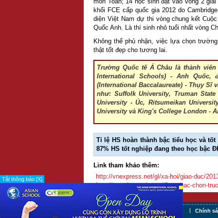
môn Toán; 14 học sinh đạt vào vòng 2 giải
khối FCE cấp quốc gia 2012 do Cambridge 
diện Việt Nam dự thi vòng chung kết Cuộc
Quốc Anh. Là thí sinh nhỏ tuổi nhất vòng Ch
Không thể phủ nhận, việc lựa chọn trường
thật tốt đẹp cho tương lai.
Trường Quốc tế Á Châu là thành viên
International Schools) - Anh Quốc,
(International Baccalaureate) - Thụy Sĩ
như: Suffolk University, Truman State
University - Úc, Ritsumeikan Universi
University và King's College London - 
Tỉ lệ HS hoàn thành bậc tiểu học và tố
87% HS tốt nghiệp đang theo học bậc ĐH
Link tham khảo thêm:
http://vnexpress.net/gl/xa-hoi/giao-duc/20
Tắt thông báo [X]
http://www.baomoi.com/Can-nhac-chon-truo
Tuyển dụng
Điều khoản sử dụng
Chính s