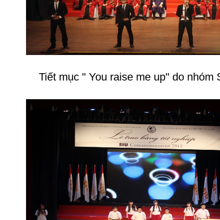
Tiết mục " You raise me up" do nhóm 