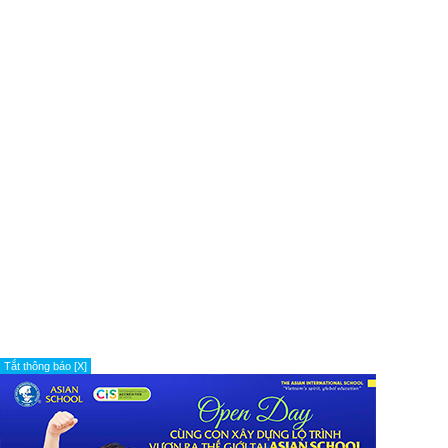
Tắt thông báo [X]