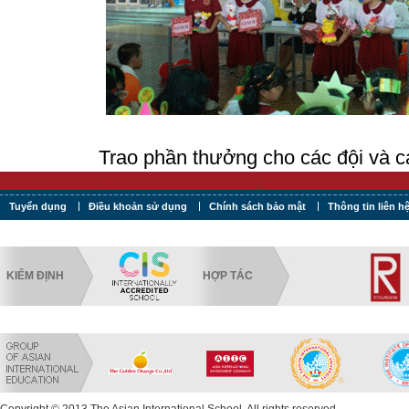
Trao phần thưởng cho các đội và c
Tuyển dụng
Điều khoản sử dụng
Chính sách bảo mật
Thông tin liên h
KIỂM ĐỊNH
HỢP TÁC