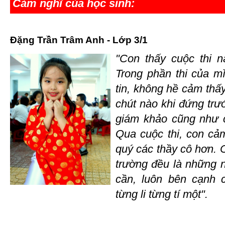
Cảm nghĩ của học sinh:
Đặng Trần Trâm Anh - Lớp 3/1
"Con thấy cuộc thi nà
Trong phần thi của mì
tin, không hề cảm thấy
chút nào khi đứng trư
giám khảo cũng như c
Qua cuộc thi, con cả
quý các thầy cô hơn. C
trường đều là những n
cần, luôn bên cạnh 
từng li từng tí một".