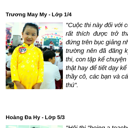
Trương May My - Lớp 1/4
"Cuộc thi này đối với c
rất thích được trở t
đứng trên bục giảng n
trường nên đã đăng ký
thi, con tập kể chuyện
thật hay để tiết dạy k
thầy cô, các bạn và cá
thú".
Hoàng Đa Hy - Lớp 5/3