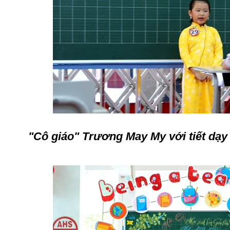
"Cô giáo" Trương May My với tiết dạy