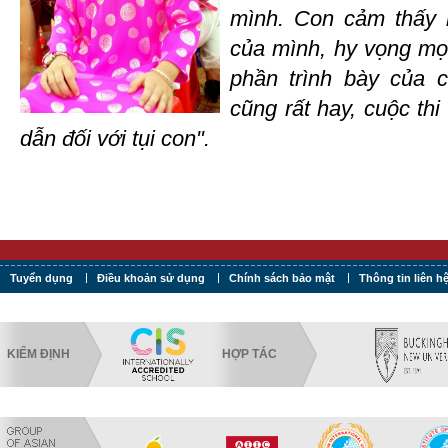
mình. Con cảm thấy rấ
của mình, hy vọng mọi
phần trình bày của 
cũng rất hay, cuộc thi
dẫn đối với tụi con".
Tuyển dụng
Điều khoản sử dụng
Chính sách bảo mật
Thông tin liên h
KIỂM ĐỊNH
HỢP TÁC