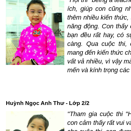
"Hội thi "being a teach
ích, giúp con cũng n
thêm nhiều kiến thức, 
năng động. Con thấy 
bạn đều rất hay, có s
càng. Qua cuộc thi,
mang đến kiến thức cho
vất vả nhiều, vì vậy 
mến và kính trọng các 
Huỳnh Ngọc Anh Thư - Lớp 2/2
"Tham gia cuộc thi "H
con cảm thấy rất vui v