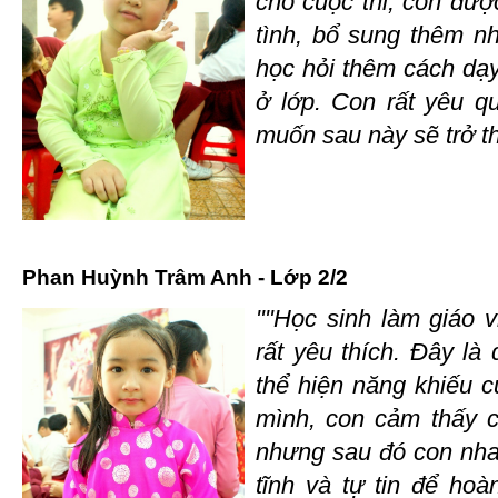
cho cuộc thi, con đượ
tình, bổ sung thêm nh
học hỏi thêm cách dạy
ở lớp. Con rất yêu q
muốn sau này sẽ trở th
Phan Huỳnh Trâm Anh - Lớp 2/2
""Học sinh làm giáo v
rất yêu thích. Đây là
thể hiện năng khiếu c
mình, con cảm thấy c
nhưng sau đó con nhan
tĩnh và tự tin để hoà