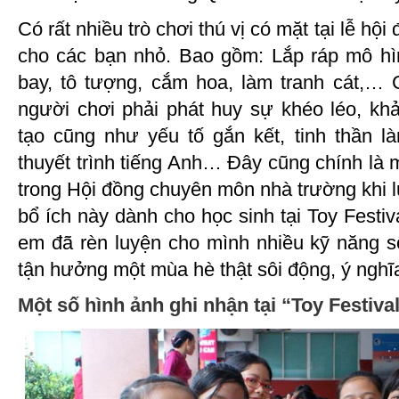
Có rất nhiều trò chơi thú vị có mặt tại lễ hộ
cho các bạn nhỏ. Bao gồm: Lắp ráp mô hình
bay, tô tượng, cắm hoa, làm tranh cát,… C
người chơi phải phát huy sự khéo léo, kh
tạo cũng như yếu tố gắn kết, tinh thần 
thuyết trình tiếng Anh… Đây cũng chính là 
trong Hội đồng chuyên môn nhà trường khi l
bổ ích này dành cho học sinh tại Toy Festiv
em đã rèn luyện cho mình nhiều kỹ năng s
tận hưởng một mùa hè thật sôi động, ý nghĩ
Một số hình ảnh ghi nhận tại “Toy Festiv