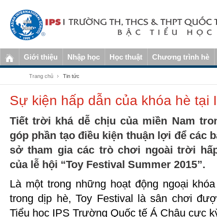
Giới thiệu
Nhập học
Học thuật
Chương trình hè
Trang chủ
Tin tức
Sự kiện hấp dẫn của khóa hè tại 
Tiết trời khá dễ chịu của miền Nam tr
góp phần tạo điều kiện thuận lợi để các 
sở tham gia các trò chơi ngoài trời h
của lễ hội “Toy Festival Summer 2015”.
Là một trong những hoạt động ngoại khóa v
trong dịp hè, Toy Festival là sân chơi đư
Tiểu học IPS Trường Quốc tế Á Châu cực kỳ