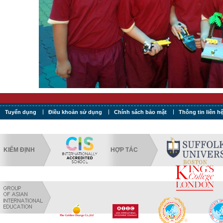
Tuyển dụng
Điều khoản sử dụng
Chính sách bảo mật
Thông tin liên h
KIỂM ĐỊNH
HỢP TÁC