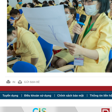
IN
GỬI BẠN BÈ
Tuyển dụng
Điều khoản sử dụng
Chính sách bảo mật
Thông tin liên h