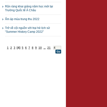
Rộn ràng khai giảng năm học mới tại
Trường Quốc tế Á Châu
Ấm áp mùa trung thu 2022
Trở về cội nguồn với trại hè lịch sử
“Summer History Camp 2022”
1
2
3
[4]
5
6
7
8
9
10
...
21