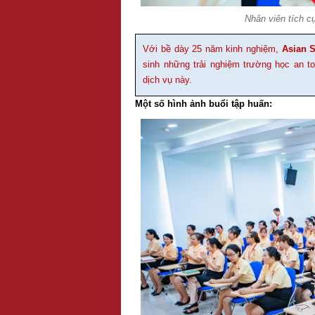
Nhân viên tích cự
Với bề dày 25 năm kinh nghiệm,
Asian 
sinh những trải nghiệm trường học an t
dịch vụ này.
Một số hình ảnh buổi tập huấn: