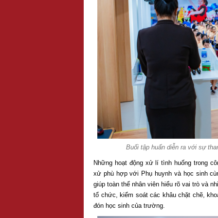
Buổi tập huấn diễn ra với sự th
Những hoạt động xử lí tình huống trong cô
xử phù hợp với Phụ huynh và học sinh cùn
giúp toàn thể nhân viên hiểu rõ vai trò và 
tổ chức, kiểm soát các khâu chặt chẽ, kh
đón học sinh của trường.