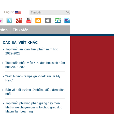
English
sinh
Thư viện
CÁC BÀI VIẾT KHÁC
Tập huấn an toàn thực phẩm năm học
2022-2023
Tập huấn nhân viên đưa đón học sinh năm
học 2022-2023
“Wild Rhino Campaign - Vietnam Be My
Hero”
Bảo vệ môi trường từ những điều đơn giản
nhất
Tập huấn phương pháp giảng dạy môn
Maths với chuyên gia từ tổ chức giáo dục
Macmillan Learning