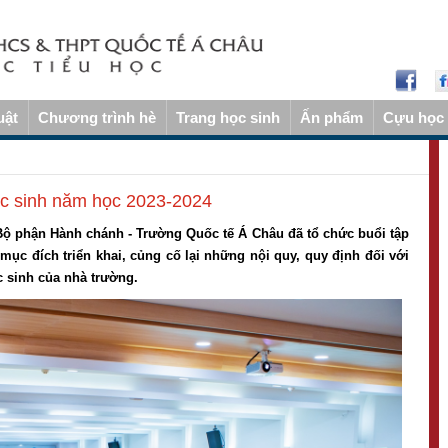
uật
Chương trình hè
Trang học sinh
Ấn phẩm
Cựu học 
ọc sinh năm học 2023-2024
Bộ phận Hành chánh - Trường Quốc tế Á Châu đã tổ chức buổi tập
ục đích triển khai, củng cố lại những nội quy, quy định đối với
c sinh của nhà trường.