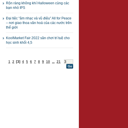
Rộn ràng không khí Halloween cùng các
bạn nhỏ IPS
Đại tiệc “âm nhạc và vũ điệu” All for Peace
– nơi giao thoa văn hoá của các nước trên
thế giới
KoolMarket Fair 2022 sân chơi trí tuệ cho
học sinh khối 4,5
1
2
[3]
4
5
6
7
8
9
10
...
21