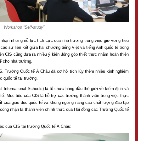
Workshop “Self-study”
i nhận những nỗ lực tích cực của nhà trường trong việc giữ vững tiêu
cao sự liên kết giữa hai chương tiếng Việt và tiếng Anh quốc tế trong
iện CIS cũng đưa ra nhiều ý kiến đóng góp thiết thực nhằm hoàn thiện
tế cho nhà trường.
S, Trường Quốc tế Á Châu đã cơ hội tích lũy thêm nhiều kinh nghiệm
c quốc tế tại trường.
f International Schools) là tổ chức hàng đầu thế giới về kiểm định và
tế. Mục tiêu của CIS là hỗ trợ các trường thành viên trong việc thực
ất của giáo dục quốc tế và không ngừng nâng cao chất lượng đào tạo
công nhận là thành viên chính thức của Hội đồng các Trường Quốc tế
iệc của CIS tại trường Quốc tế Á Châu: