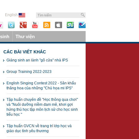
English
sinh
Thư viện
CÁC BÀI VIẾT KHÁC
Giáng sinh an lành "gõ cửa" nhà IPS
Group Training 2022-2023
English Singing Contest 2022 - Sân khấu
thăng hoa của những "Chú họa mi IPS"
Tập huấn chuyên đề "Học thông qua chơi"
và "Nuôi dưỡng niềm đam mê, khơi gợi
hứng thú học tập môn lịch sử cho học sinh
tiểu học "
Tập huấn GVCN về trang trí lớp học và
giáo dục tình yêu thương