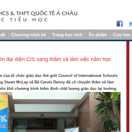
uật
Chương trình hè
Trang học sinh
Ấn phẩm
Cựu học 
n đại diện CIS sang thăm và làm việc năm học
n của tổ chức giáo dục thế giới Council of International Schools
Ông Stuart McLay và Bà Carole Denny đã có chuyến thăm và làm
uôn khổ chương trình kiểm định chất lượng giáo dục tại trường.