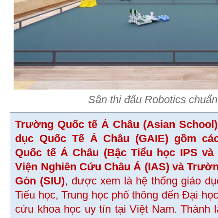
Sân thi đấu Robotics chuẩn
Trường Quốc tế Á Châu (Asian School)
dục Quốc Tế Á Châu (GAIE) gồm các
Quốc tế Á Châu (Bậc Tiểu học IPS và
Viện Nghiên Cứu Châu Á (IAS) và Trườn
Gòn (SIU)
, được xem là hệ thống giáo dụ
Tiểu học, Trung học phổ thông đến Đại học
cứu khoa học uy tín tại Việt Nam. Thành