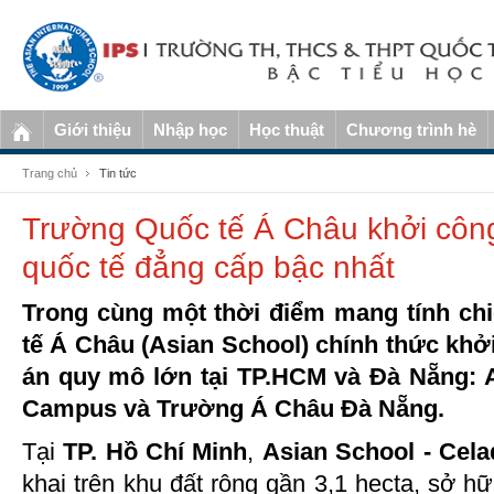
Giới thiệu
Nhập học
Học thuật
Chương trình hè
Trang chủ
Tin tức
Trường Quốc tế Á Châu khởi công
quốc tế đẳng cấp bậc nhất
Trong cùng một thời điểm mang tính ch
tế Á Châu (Asian School) chính thức khở
án quy mô lớn tại TP.HCM và Đà Nẵng: 
Campus và Trường Á Châu Đà Nẵng.
Tại
TP. Hồ Chí Minh
,
Asian School - Ce
khai trên khu đất rộng gần 3,1 hecta, sở hữ