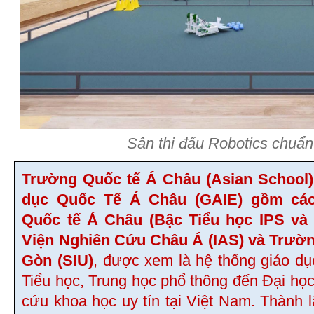
Sân thi đấu Robotics chuẩn
Trường Quốc tế Á Châu (Asian School)
dục Quốc Tế Á Châu (GAIE) gồm các
Quốc tế Á Châu (Bậc Tiểu học IPS và
Viện Nghiên Cứu Châu Á (IAS) và Trườn
Gòn (SIU)
, được xem là hệ thống giáo dụ
Tiểu học, Trung học phổ thông đến Đại học
cứu khoa học uy tín tại Việt Nam. Thành