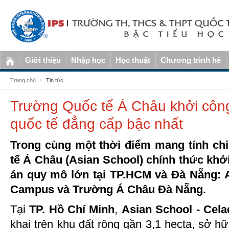
Giới thiệu
Nhập học
Học thuật
Chương trình hè
Trang chủ
Tin tức
Trường Quốc tế Á Châu khởi công
quốc tế đẳng cấp bậc nhất
Trong cùng một thời điểm mang tính ch
tế Á Châu (Asian School) chính thức khở
án quy mô lớn tại TP.HCM và Đà Nẵng: 
Campus và Trường Á Châu Đà Nẵng.
Tại
TP. Hồ Chí Minh
,
Asian School - Ce
khai trên khu đất rộng gần 3,1 hecta, sở hữ