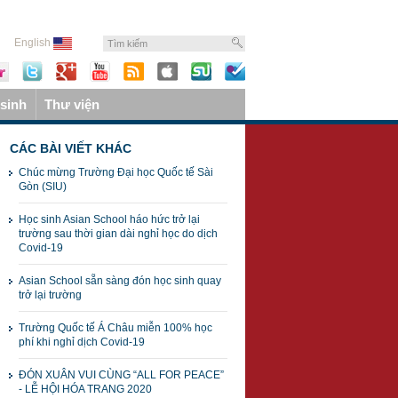
English
sinh
Thư viện
CÁC BÀI VIẾT KHÁC
Chúc mừng Trường Đại học Quốc tế Sài
Gòn (SIU)
Học sinh Asian School háo hức trở lại
trường sau thời gian dài nghỉ học do dịch
Covid-19
Asian School sẵn sàng đón học sinh quay
trở lại trường
Trường Quốc tế Á Châu miễn 100% học
phí khi nghỉ dịch Covid-19
ĐÓN XUÂN VUI CÙNG “ALL FOR PEACE”
- LỄ HỘI HÓA TRANG 2020