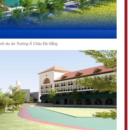
ảnh dự án Trường Á Châu Đà Nẵng