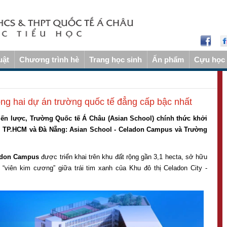
uật
Chương trình hè
Trang học sinh
Ấn phẩm
Cựu học 
ng hai dự án trường quốc tế đẳng cấp bậc nhất
ến lược, Trường Quốc tế Á Châu (Asian School) chính thức khởi
ại TP.HCM và Đà Nẵng: Asian School - Celadon Campus và Trường
ladon Campus
được triển khai trên khu đất rộng gần 3,1 hecta, sở hữu
ư “viên kim cương” giữa trái tim xanh của Khu đô thị Celadon City -