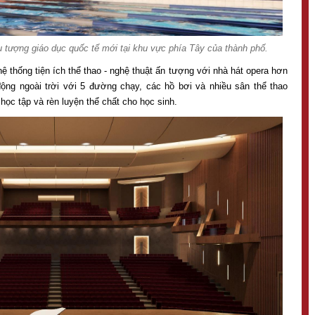
 tượng giáo dục quốc tế mới tại khu vực phía Tây của thành phố.
 thống tiện ích thể thao - nghệ thuật ấn tượng với nhà hát opera hơn
động ngoài trời với 5 đường chạy, các hồ bơi và nhiều sân thể thao
học tập và rèn luyện thể chất cho học sinh.