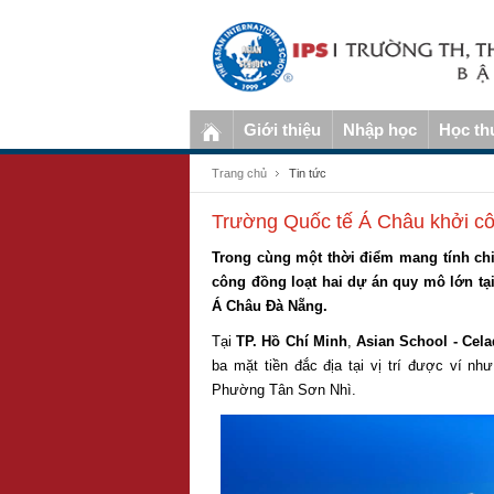
Giới thiệu
Nhập học
Học th
Trang chủ
Tin tức
Trường Quốc tế Á Châu khởi cô
Trong cùng một thời điểm mang tính chi
công đồng loạt hai dự án quy mô lớn t
Á Châu Đà Nẵng.
Tại
TP. Hồ Chí Minh
,
Asian School - Ce
ba mặt tiền đắc địa tại vị trí được ví nh
Phường Tân Sơn Nhì.