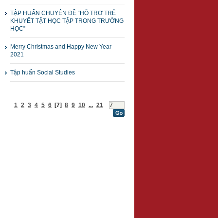
TẬP HUẤN CHUYÊN ĐỀ “HỖ TRỢ TRẺ
KHUYẾT TẬT HỌC TẬP TRONG TRƯỜNG
HỌC”
Merry Christmas and Happy New Year
2021
Tập huấn Social Studies
1
2
3
4
5
6
[7]
8
9
10
...
21