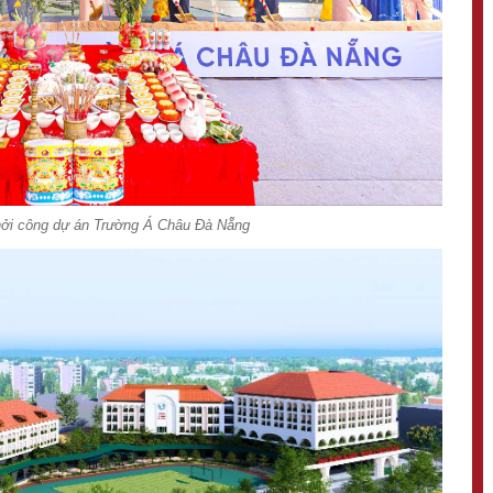
hởi công dự án Trường Á Châu Đà Nẵng