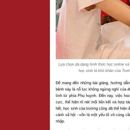
Lựa chọn đa dạng hình thức học online và t
học sinh là khó khăn của Trư
Để mang đến những bài giảng, hướng dẫn h
bệnh này là nỗ lực không ngừng nghỉ của độ
tình từ phía Phụ huynh. Đến nay, việc họ
cực, thể hiện rõ nét mối liên kết và hợp 
hết, học sinh của trường cũng đã thể hiện 
cảnh xã hội - vốn là một yếu tố vô cùng cần
nhập.