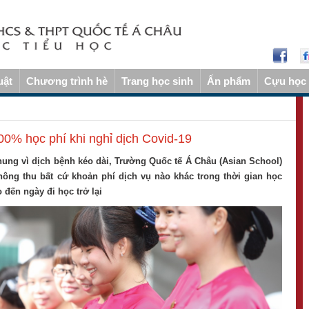
uật
Chương trình hè
Trang học sinh
Ấn phẩm
Cựu học 
0% học phí khi nghỉ dịch Covid-19
ng vì dịch bệnh kéo dài, Trường Quốc tế Á Châu (Asian School)
ông thu bất cứ khoản phí dịch vụ nào khác trong thời gian học
 đến ngày đi học trở lại