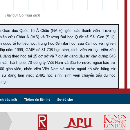
Thư gửi Cô mùa dịch
 Giáo dục Quốc Tế Á Châu (GAIE), gồm các thành viên: Trường
hiên cứu Châu Á (IAS) và Trường Đại học Quốc tế Sài Gòn (SIU),
 quốc tế từ tiểu học, trung học đến đại học, sau đại học và nghiên
lập năm 1999, GAIE có 81.708 học sinh, sinh viên và học viên đến
và đang theo học tại 15 cơ sở và 7 dự án đang đầu tư xây dựng; 645
uận và Thành phố; 70 công ty Việt Nam và đầu tư nước ngoài bảo trợ
200 giáo viên, nhân viên Việt Nam và nước ngoài có văn bằng cử
áo sư đang làm việc; 2.491 học sinh, sinh viên chuyển tiếp du học
u lục.
ách bảo mật
Thông tin liên hệ
Sơ đồ site
C