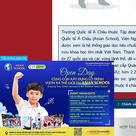
Trường Quốc tế Á Châu thuộc Tập đoàn
Quốc tế Á Châu (Asian School), Viện Ng
được xem là hệ thống giáo dục tiêu chuẩn
cứu khoa học lớn nhất Việt Nam. Thành 
từ 27 quốc gia và các vùng lãnh thổ, đã 
Tắt thông báo [X]
giải HS giỏi và 614 giải thể thao cấp Q
chương trình thực tập của SIU; hơn 2.
nhân, thạc sĩ, tiến sĩ, phó giáo sư, gi
tại 449 trường ở 21 quốc gia thuộc 4 châ
Tuyển dụng
Điều khoản sử dụng
Chính s
KIỂM ĐỊNH
HỢP TÁ