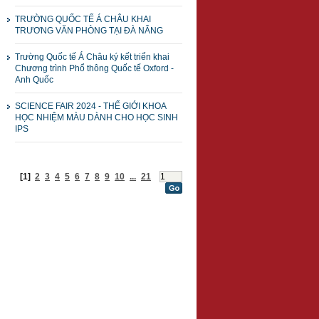
TRƯỜNG QUỐC TẾ Á CHÂU KHAI
TRƯƠNG VĂN PHÒNG TẠI ĐÀ NẴNG
Trường Quốc tế Á Châu ký kết triển khai
Chương trình Phổ thông Quốc tế Oxford -
Anh Quốc
SCIENCE FAIR 2024 - THẾ GIỚI KHOA
HỌC NHIỆM MÀU DÀNH CHO HỌC SINH
IPS
[1]
2
3
4
5
6
7
8
9
10
...
21