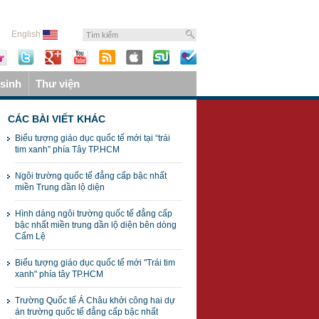
English
sinh
Thư viện
CÁC BÀI VIẾT KHÁC
Biểu tượng giáo dục quốc tế mới tại “trái
tim xanh” phía Tây TP.HCM
Ngôi trường quốc tế đẳng cấp bậc nhất
miền Trung dần lộ diện
Hình dáng ngôi trường quốc tế đẳng cấp
bậc nhất miền trung dần lộ diện bên dòng
Cẩm Lệ
Biểu tượng giáo dục quốc tế mới "Trái tim
xanh" phía tây TP.HCM
Trường Quốc tế Á Châu khởi công hai dự
án trường quốc tế đẳng cấp bậc nhất