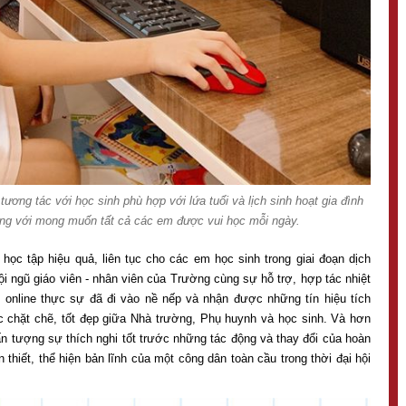
ương tác với học sinh phù hợp với lứa tuổi và lịch sinh hoạt gia đình
ờng với mong muốn tất cả các em được vui học mỗi ngày.
ọc tập hiệu quả, liên tục cho các em học sinh trong giai đoạn dịch
i ngũ giáo viên - nhân viên của Trường cùng sự hỗ trợ, hợp tác nhiệt
c online thực sự đã đi vào nề nếp và nhận được những tín hiệu tích
tác chặt chẽ, tốt đẹp giữa Nhà trường, Phụ huynh và học sinh. Và hơn
ấn tượng sự thích nghi tốt trước những tác động và thay đổi của hoàn
 thiết, thể hiện bản lĩnh của một công dân toàn cầu trong thời đại hội