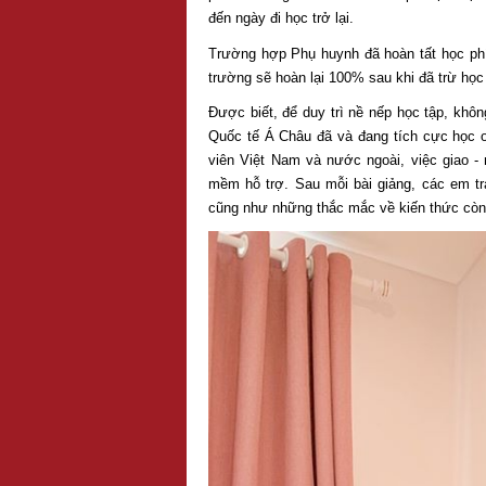
đến ngày đi học trở lại.
Trường hợp Phụ huynh đã hoàn tất học phí 
trường sẽ hoàn lại 100% sau khi đã trừ học 
Được biết, để duy trì nề nếp học tập, khô
Quốc tế Á Châu đã và đang tích cực học o
viên Việt Nam và nước ngoài, việc giao -
mềm hỗ trợ. Sau mỗi bài giảng, các em tr
cũng như những thắc mắc về kiến thức còn 