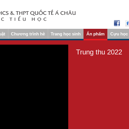
uật
Chương trình hè
Trang học sinh
Ấn phẩm
Cựu học 
Trung thu 2022