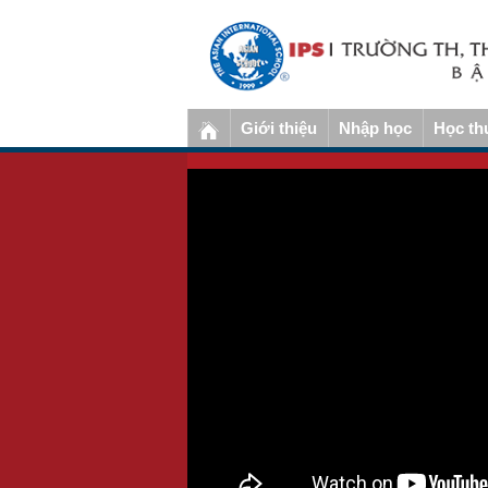
Giới thiệu
Nhập học
Học th