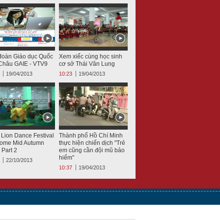
đoàn Giáo dục Quốc
Xem xiếc cùng học sinh
 Châu GAIE - VTV9
cơ sở Thái Văn Lung
19/04/2013
10:23
19/04/2013
 Lion Dance Festival
Thành phố Hồ Chí Minh
ome Mid Autumn
thực hiện chiến dịch "Trẻ
 Part 2
em cũng cần đội mũ bảo
hiểm"
22/10/2013
10:37
19/04/2013