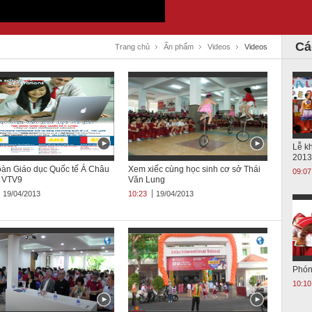
Cá
Trang chủ
Ấn phẩm
Videos
Videos
Lễ k
2013
oàn Giáo dục Quốc tế Á Châu
Xem xiếc cùng học sinh cơ sở Thái
09:07
- VTV9
Văn Lung
19/04/2013
10:23
19/04/2013
Phón
10:10