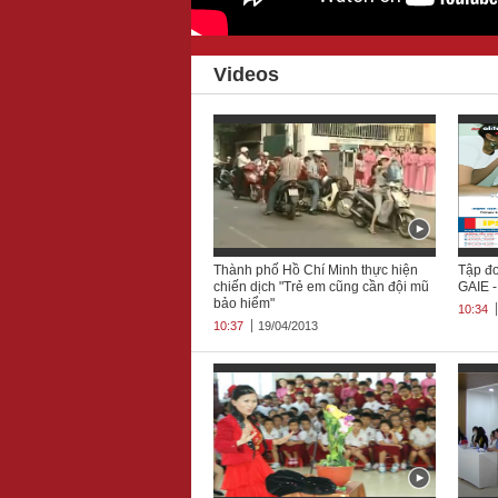
Videos
Thành phố Hồ Chí Minh thực hiện
Tập đ
chiến dịch "Trẻ em cũng cần đội mũ
GAIE 
bảo hiểm"
10:34
10:37
19/04/2013