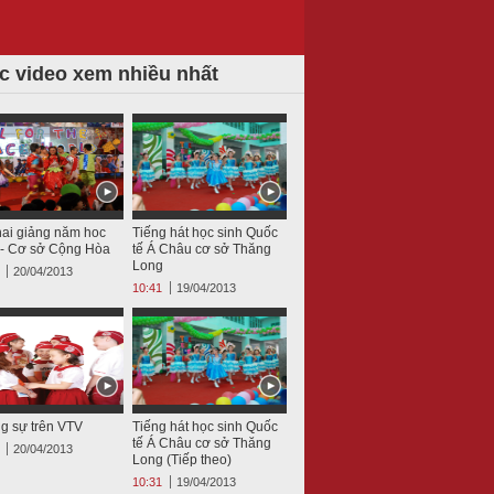
c video xem nhiều nhất
hai giảng năm hoc
Tiếng hát học sinh Quốc
- Cơ sở Cộng Hòa
tế Á Châu cơ sở Thăng
Long
20/04/2013
10:41
19/04/2013
g sự trên VTV
Tiếng hát học sinh Quốc
tế Á Châu cơ sở Thăng
20/04/2013
Long (Tiếp theo)
10:31
19/04/2013