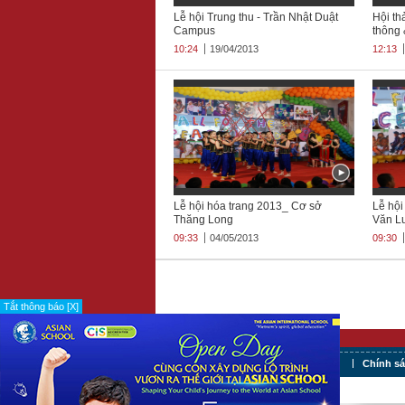
Lễ hội Trung thu - Trần Nhật Duật
Hội th
Campus
thông 
10:24
19/04/2013
12:13
Lễ hội hóa trang 2013_ Cơ sở
Lễ hội
Thăng Long
Văn L
09:33
04/05/2013
09:30
Tắt thông báo [X]
Tuyển dụng
Điều khoản sử dụng
Chính s