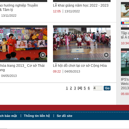
ảo hướng nghiệp Truyền
Lễ khai giảng năm học 2022 - 2023
& Tâm lý
12:05
13/11/2022
13/11/2022
Tập 
tế Á
10:34
 hóa trang 2013_ Cơ sở Thái
Lễ hội đồ chơi tại cơ sở Cộng Hòa
ung
09:22
04/05/2013
04/05/2013
IPS's
Welc
1
2
3
[4]
5
6
2013
05:00
ách bảo mật
Thông tin liên hệ
Sơ đồ site