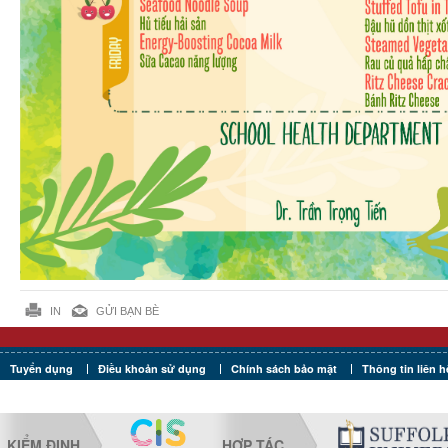
IN
GỬI BẠN BÈ
Tuyển dụng
Điều khoản sử dụng
Chính sách bảo mật
Thông tin liên h
KIỂM ĐỊNH
HỢP TÁC