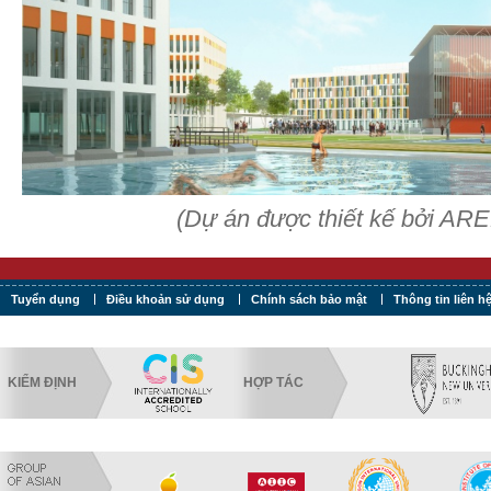
(Dự án được thiết kế bởi AR
Tuyển dụng
Điều khoản sử dụng
Chính sách bảo mật
Thông tin liên h
KIỂM ĐỊNH
HỢP TÁC