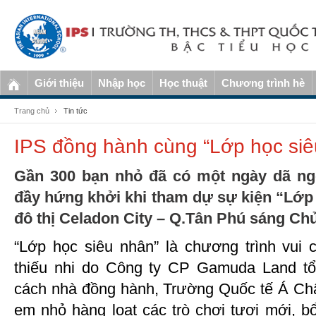
Giới thiệu
Nhập học
Học thuật
Chương trình hè
Trang chủ
Tin tức
IPS đồng hành cùng “Lớp học si
Gần 300
bạn nhỏ đã có một ngày
dã ng
đầy hứng khởi khi tham dự sự kiện “Lớp 
đô thị Celadon City
– Q.Tân Phú
sáng
Chủ
“Lớp học siêu nhân” là chương trình vui 
thiếu nhi do Công ty CP Gamuda Land t
cách nhà đồng hành, Trường Quốc tế Á Ch
em nhỏ hàng loạt các trò chơi tươi mới, 