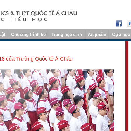
uật
Chương trình hè
Trang học sinh
Ấn phẩm
Cựu học 
018 của Trường Quốc tế Á Châu