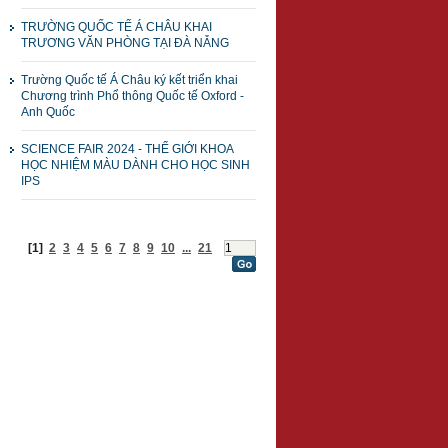
TRƯỜNG QUỐC TẾ Á CHÂU KHAI
TRƯƠNG VĂN PHÒNG TẠI ĐÀ NẴNG
Trường Quốc tế Á Châu ký kết triển khai
Chương trình Phổ thông Quốc tế Oxford -
Anh Quốc
SCIENCE FAIR 2024 - THẾ GIỚI KHOA
HỌC NHIỆM MÀU DÀNH CHO HỌC SINH
IPS
[1]
2
3
4
5
6
7
8
9
10
...
21