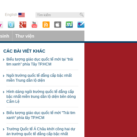
English
sinh
Thư viện
CÁC BÀI VIẾT KHÁC
Biểu tượng giáo dục quốc tế mới tại “trái
tim xanh” phía Tây TP.HCM
Ngôi trường quốc tế đẳng cấp bậc nhất
miền Trung dần lộ diện
Hình dáng ngôi trường quốc tế đẳng cấp
bậc nhất miền trung dần lộ diện bên dòng
Cẩm Lệ
Biểu tượng giáo dục quốc tế mới "Trái tim
xanh" phía tây TP.HCM
Trường Quốc tế Á Châu khởi công hai dự
án trường quốc tế đẳng cấp bậc nhất