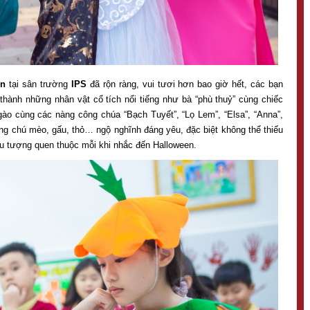
en
tại sân trường
IPS
đã rộn ràng, vui tươi hơn bao giờ hết, các bạn
thành những nhân vật cổ tích nổi tiếng như bà “phù thuỷ” cùng chiếc
ào cùng các nàng công chúa “Bạch Tuyết”, “Lọ Lem”, “Elsa”, “Anna”,
g chú mèo, gấu, thỏ… ngộ nghĩnh đáng yêu, đặc biệt không thể thiếu
iểu tượng quen thuộc mỗi khi nhắc đến Halloween.