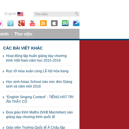
English
sinh
Thư viện
CÁC BÀI VIẾT KHÁC
Hoạt động tập huấn giảng dạy chương
trình Việt Nam năm học 2015-2016
Rực rỡ mùa xuân cùng Lễ hội hóa trang
Học sinh Asian School náo nức đón Giáng
sinh và năm mới 2016
“English Singing Contest” - TIẾNG HÁT TRI
ÂN THẦY CÔ
Đưa giáo trình Maths (NXB Macmillan) vào
giảng dạy chương trình quốc tế
Giáo viên Trường Quốc tế Á Châu tập