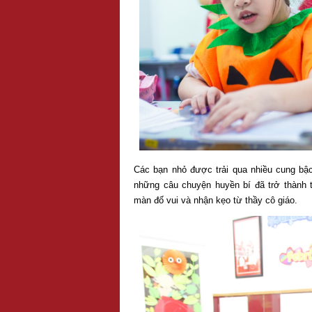
Các bạn nhỏ được trải qua nhiều cung bậ
những câu chuyện huyền bí đã trở thành
màn đố vui và nhận kẹo từ thầy cô giáo.