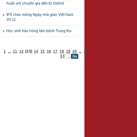
huấn với chuyên gia đến từ Oxford
IPS chúc mừng Ngày nhà giáo Việt Nam
20-11
Học sinh hào hứng làm bánh Trung thu
1
...
11
12
[13]
14
15
16
17
18
19
20
...
21