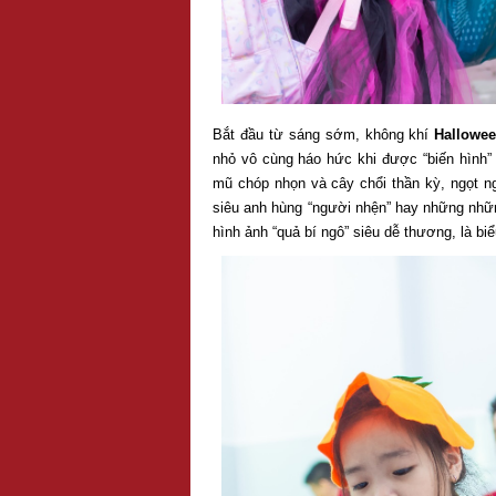
Bắt đầu từ sáng sớm, không khí
Hallowe
nhỏ vô cùng háo hức khi được “biến hình” 
mũ chóp nhọn và cây chổi thần kỳ, ngọt ng
siêu anh hùng “người nhện” hay những nhữn
hình ảnh “quả bí ngô” siêu dễ thương, là b