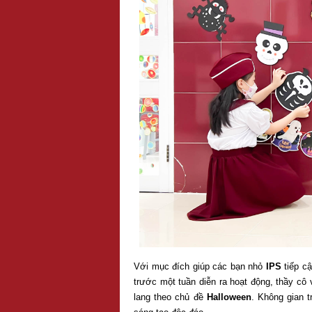
Với mục đích giúp các bạn nhỏ
IPS
tiếp cậ
trước một tuần diễn ra hoạt động, thầy cô
lang theo chủ đề
Halloween
. Không gian 