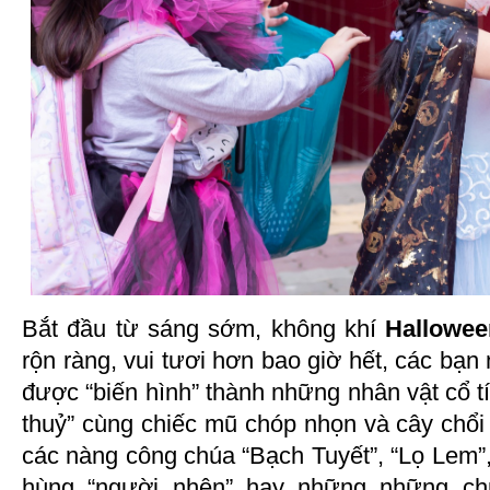
Bắt đầu từ sáng sớm, không khí
Hallowee
rộn ràng, vui tươi hơn bao giờ hết, các bạn
được “biến hình” thành những nhân vật cổ tí
thuỷ” cùng chiếc mũ chóp nhọn và cây chổi
các nàng công chúa “Bạch Tuyết”, “Lọ Lem”, 
hùng “người nhện” hay những những ch