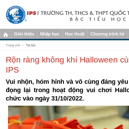
Giới thiệu
Nhập học
Học thuật
Chương trình hè
Trang chủ
Tin tức
Rộn ràng không khí Halloween c
IPS
Vui nhộn, hóm hỉnh và vô cùng đáng yê
đọng lại trong hoạt động vui chơi Hal
chức vào ngày 31/10/2022.